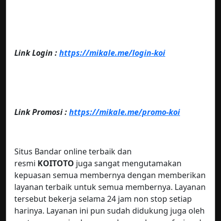
Link Login :
https://mikale.me/login-koi
Link Promosi :
https://mikale.me/promo-koi
Situs Bandar online terbaik dan
resmi
KOITOTO
juga sangat mengutamakan
kepuasan semua membernya dengan memberikan
layanan terbaik untuk semua membernya. Layanan
tersebut bekerja selama 24 jam non stop setiap
harinya. Layanan ini pun sudah didukung juga oleh