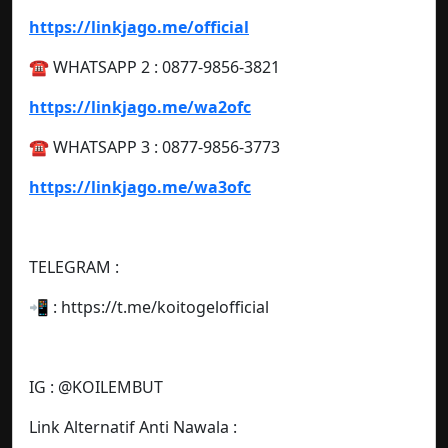
https://linkjago.me/official
☎️ WHATSAPP 2 : 0877-9856-3821
https://linkjago.me/wa2ofc
☎️ WHATSAPP 3 : 0877-9856-3773
https://linkjago.me/wa3ofc
TELEGRAM :
📲 : https://t.me/koitogelofficial
IG : @KOILEMBUT
Link Alternatif Anti Nawala :