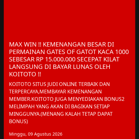
MAX WIN !! KEMENANGAN BESAR DI
PERMAINAN GATES OF GATOT KACA 1000
SEBESAR RP 15.000.000 SECEPAT KILAT
LANGSUNG DI BAYAR LUNAS OLEH
KOITOTO !!
KOITOTO SITUS JUDI ONLINE TERBAIK DAN
TERPERCAYA,MEMBAYAR KEMENANGAN
MEMBER.KOITOTO JUGA MENYEDIAKAN BONUS2
MELIMPAH YANG AKAN DI BAGIKAN SETIAP
MINGGUNYA.(MENANG KALAH TETAP DAPAT
BONUS)
Minggu, 09 Agustus 2026