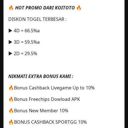
🔥
HOT PROMO DARI KOITOTO
🔥
DISKON TOGEL TERBESAR :
▶️ 4D = 66.5%a
▶️ 3D = 59.5%a
▶️ 2D = 29.5%
NIKMATI EXTRA BONUS KAMI :
🔥Bonus Cashback Livegame Up to 10%
🔥Bonus Freechips Dowload APK
🔥Bonus New Member 10%
🔥BONUS CASHBACK SPORTGG 10%