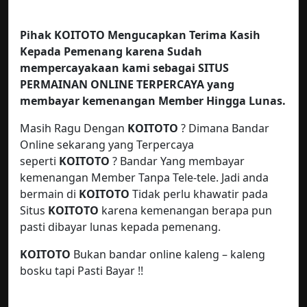
Pihak KOITOTO Mengucapkan Terima Kasih
Kepada Pemenang karena Sudah
mempercayakaan kami sebagai SITUS
PERMAINAN ONLINE TERPERCAYA yang
membayar kemenangan Member Hingga Lunas.
Masih Ragu Dengan
KOITOTO
? Dimana Bandar
Online sekarang yang Terpercaya
seperti
KOITOTO
? Bandar Yang membayar
kemenangan Member Tanpa Tele-tele. Jadi anda
bermain di
KOITOTO
Tidak perlu khawatir pada
Situs
KOITOTO
karena kemenangan berapa pun
pasti dibayar lunas kepada pemenang.
KOITOTO
Bukan bandar online kaleng – kaleng
bosku tapi Pasti Bayar !!