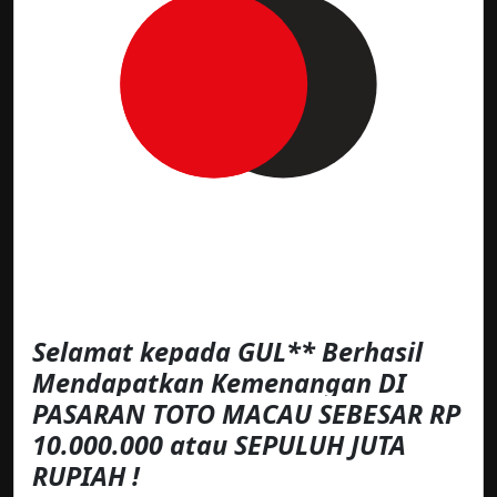
Selamat kepada GUL** Berhasil
Mendapatkan Kemenangan DI
PASARAN TOTO MACAU SEBESAR RP
10.000.000 atau SEPULUH JUTA
RUPIAH !