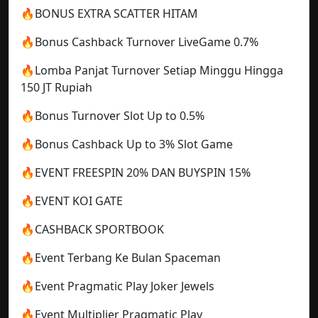
🔥BONUS EXTRA SCATTER HITAM
🔥Bonus Cashback Turnover LiveGame 0.7%
🔥Lomba Panjat Turnover Setiap Minggu Hingga
150 JT Rupiah
🔥Bonus Turnover Slot Up to 0.5%
🔥Bonus Cashback Up to 3% Slot Game
🔥EVENT FREESPIN 20% DAN BUYSPIN 15%
🔥EVENT KOI GATE
🔥
CASHBACK SPORTBOOK
🔥Event Terbang Ke Bulan Spaceman
🔥Event Pragmatic Play Joker Jewels
🔥Event Multiplier Pragmatic Play