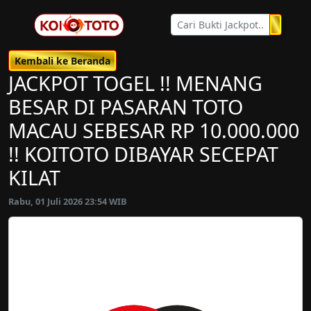
Kembali ke Beranda
JACKPOT TOGEL !! MENANG
BESAR DI PASARAN TOTO
MACAU SEBESAR RP 10.000.000
!! KOITOTO DIBAYAR SECEPAT
KILAT
Rabu, 01 Juli 2026 23:54 WIB