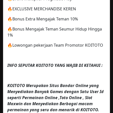
🔥EXCLUSIVE MERCHANDISE KEREN
🔥Bonus Extra Mengajak Teman 10%
🔥Bonus Mengajak Teman Seumur Hidup Hingga
1%
🔥Lowongan pekerjaan Team Promotor KOITOTO
INFO SEPUTAR KOITOTO YANG WAJIB DI KETAHUI :
KOITOTO Merupakan Situs Bandar Online yang
Menyediakan Banyak Games dengan Satu User Id
seperti Permainan Online ,Toto Online , Slot
Maxwin dan Menyediakan Berbagai macam
permainan yang seru dan menarik di KOITOTO.