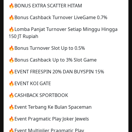
🔥BONUS EXTRA SCATTER HITAM
🔥Bonus Cashback Turnover LiveGame 0.7%
🔥Lomba Panjat Turnover Setiap Minggu Hingga
150 JT Rupiah
🔥Bonus Turnover Slot Up to 0.5%
🔥Bonus Cashback Up to 3% Slot Game
🔥EVENT FREESPIN 20% DAN BUYSPIN 15%
🔥EVENT KOI GATE
🔥
CASHBACK SPORTBOOK
🔥Event Terbang Ke Bulan Spaceman
🔥Event Pragmatic Play Joker Jewels
🔥Event Multiplier Pragmatic Play