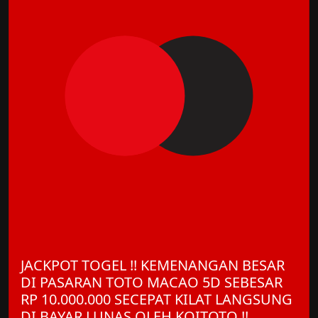
JACKPOT TOGEL !! KEMENANGAN BESAR
DI PASARAN TOTO MACAO 5D SEBESAR
RP 10.000.000 SECEPAT KILAT LANGSUNG
DI BAYAR LUNAS OLEH KOITOTO !!