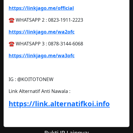
https://linkjago.me/official
☎️ WHATSAPP 2 : 0823-1911-2223
https://linkjago.me/wa2ofc
☎️ WHATSAPP 3 : 0878-3144-6068
https://linkjago.me/wa3ofc
IG : @KOITOTONEW
Link Alternatif Anti Nawala :
https://link.alternatifkoi.info
Bukti JP Lainnya: