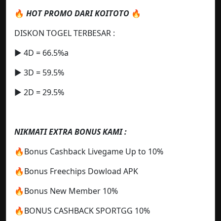
🔥
HOT PROMO DARI KOITOTO
🔥
DISKON TOGEL TERBESAR :
▶️ 4D = 66.5%a
▶️ 3D = 59.5%
▶️ 2D = 29.5%
NIKMATI EXTRA BONUS KAMI :
🔥Bonus Cashback Livegame Up to 10%
🔥Bonus Freechips Dowload APK
🔥Bonus New Member 10%
🔥BONUS CASHBACK SPORTGG 10%