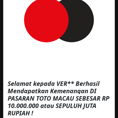
Selamat kepada VER** Berhasil
Mendapatkan Kemenangan DI
PASARAN TOTO MACAU SEBESAR RP
10.000.000 atau SEPULUH JUTA
RUPIAH !