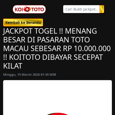
Kembali ke Beranda
JACKPOT TOGEL !! MENANG
BESAR DI PASARAN TOTO
MACAU SEBESAR RP 10.000.000
!! KOITOTO DIBAYAR SECEPAT
KILAT
Minggu, 15 Maret 2026 01:45 WIB