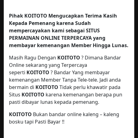
Pihak KOITOTO Mengucapkan Terima Kasih
Kepada Pemenang karena Sudah
mempercayakan kami sebagai SITUS
PERMAINAN ONLINE TERPERCAYA yang
membayar kemenangan Member Hingga Lunas.
Masih Ragu Dengan
KOITOTO
? Dimana Bandar
Online sekarang yang Terpercaya
seperti
KOITOTO
? Bandar Yang membayar
kemenangan Member Tanpa Tele-tele. Jadi anda
bermain di
KOITOTO
Tidak perlu khawatir pada
Situs
KOITOTO
karena kemenangan berapa pun
pasti dibayar lunas kepada pemenang.
KOITOTO
Bukan bandar online kaleng – kaleng
bosku tapi Pasti Bayar !!