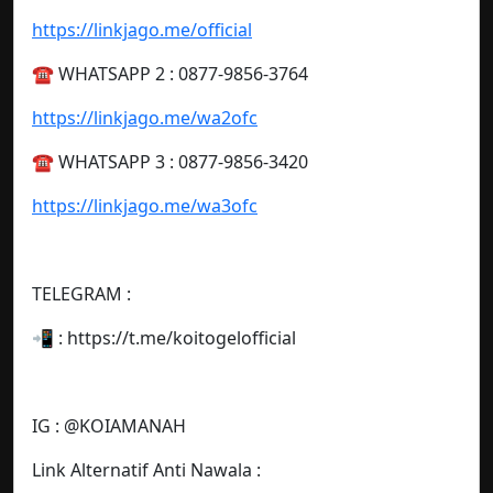
https://linkjago.me/official
☎️ WHATSAPP 2 : 0877-9856-3764
https://linkjago.me/wa2ofc
☎️ WHATSAPP 3 : 0877-9856-3420
https://linkjago.me/wa3ofc
TELEGRAM :
📲 : https://t.me/koitogelofficial
IG : @KOIAMANAH
Link Alternatif Anti Nawala :