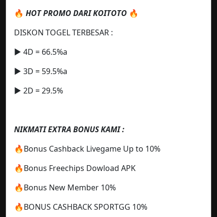
🔥
HOT PROMO DARI KOITOTO
🔥
DISKON TOGEL TERBESAR :
▶️ 4D = 66.5%a
▶️ 3D = 59.5%a
▶️ 2D = 29.5%
NIKMATI EXTRA BONUS KAMI :
🔥Bonus Cashback Livegame Up to 10%
🔥Bonus Freechips Dowload APK
🔥Bonus New Member 10%
🔥BONUS CASHBACK SPORTGG 10%