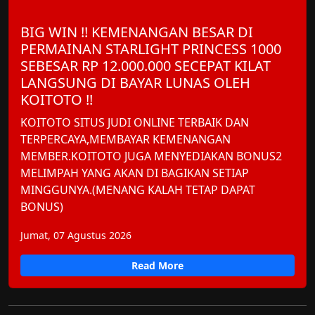
BIG WIN !! KEMENANGAN BESAR DI
PERMAINAN STARLIGHT PRINCESS 1000
SEBESAR RP 12.000.000 SECEPAT KILAT
LANGSUNG DI BAYAR LUNAS OLEH
KOITOTO !!
KOITOTO SITUS JUDI ONLINE TERBAIK DAN
TERPERCAYA,MEMBAYAR KEMENANGAN
MEMBER.KOITOTO JUGA MENYEDIAKAN BONUS2
MELIMPAH YANG AKAN DI BAGIKAN SETIAP
MINGGUNYA.(MENANG KALAH TETAP DAPAT
BONUS)
Jumat, 07 Agustus 2026
Read More