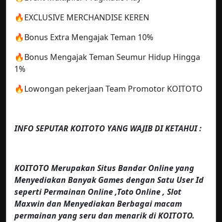
🔥EXCLUSIVE MERCHANDISE KEREN
🔥Bonus Extra Mengajak Teman 10%
🔥Bonus Mengajak Teman Seumur Hidup Hingga
1%
🔥Lowongan pekerjaan Team Promotor KOITOTO
INFO SEPUTAR KOITOTO YANG WAJIB DI KETAHUI :
KOITOTO Merupakan Situs Bandar Online yang
Menyediakan Banyak Games dengan Satu User Id
seperti Permainan Online ,Toto Online , Slot
Maxwin dan Menyediakan Berbagai macam
permainan yang seru dan menarik di KOITOTO.