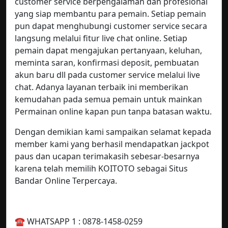
customer service berpengalaman dan profesional
yang siap membantu para pemain. Setiap pemain
pun dapat menghubungi customer service secara
langsung melalui fitur live chat online. Setiap
pemain dapat mengajukan pertanyaan, keluhan,
meminta saran, konfirmasi deposit, pembuatan
akun baru dll pada customer service melalui live
chat. Adanya layanan terbaik ini memberikan
kemudahan pada semua pemain untuk mainkan
Permainan online kapan pun tanpa batasan waktu.
Dengan demikian kami sampaikan selamat kepada
member kami yang berhasil mendapatkan jackpot
paus dan ucapan terimakasih sebesar-besarnya
karena telah memilih KOITOTO sebagai Situs
Bandar Online Terpercaya.
☎️ WHATSAPP 1 : 0878-1458-0259