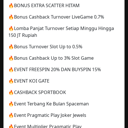
🔥BONUS EXTRA SCATTER HITAM
🔥Bonus Cashback Turnover LiveGame 0.7%
🔥Lomba Panjat Turnover Setiap Minggu Hingga
150 JT Rupiah
🔥Bonus Turnover Slot Up to 0.5%
🔥Bonus Cashback Up to 3% Slot Game
🔥EVENT FREESPIN 20% DAN BUYSPIN 15%
🔥EVENT KOI GATE
🔥
CASHBACK SPORTBOOK
🔥Event Terbang Ke Bulan Spaceman
🔥Event Pragmatic Play Joker Jewels
🔥Event Multiplier Pragmatic Play