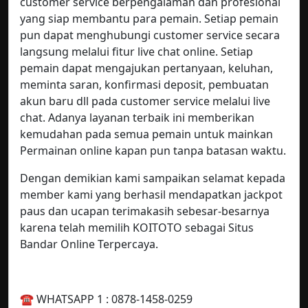
customer service berpengalaman dan profesional
yang siap membantu para pemain. Setiap pemain
pun dapat menghubungi customer service secara
langsung melalui fitur live chat online. Setiap
pemain dapat mengajukan pertanyaan, keluhan,
meminta saran, konfirmasi deposit, pembuatan
akun baru dll pada customer service melalui live
chat. Adanya layanan terbaik ini memberikan
kemudahan pada semua pemain untuk mainkan
Permainan online kapan pun tanpa batasan waktu.
Dengan demikian kami sampaikan selamat kepada
member kami yang berhasil mendapatkan jackpot
paus dan ucapan terimakasih sebesar-besarnya
karena telah memilih KOITOTO sebagai Situs
Bandar Online Terpercaya.
☎️ WHATSAPP 1 : 0878-1458-0259