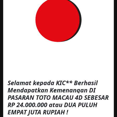
Selamat kepada KIC** Berhasil
Mendapatkan Kemenangan DI
PASARAN TOTO MACAU 4D SEBESAR
RP 24.000.000 atau DUA PULUH
EMPAT JUTA RUPIAH !