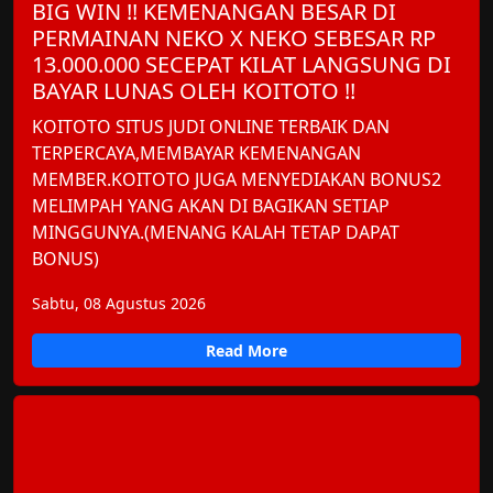
BIG WIN !! KEMENANGAN BESAR DI
PERMAINAN NEKO X NEKO SEBESAR RP
13.000.000 SECEPAT KILAT LANGSUNG DI
BAYAR LUNAS OLEH KOITOTO !!
KOITOTO SITUS JUDI ONLINE TERBAIK DAN
TERPERCAYA,MEMBAYAR KEMENANGAN
MEMBER.KOITOTO JUGA MENYEDIAKAN BONUS2
MELIMPAH YANG AKAN DI BAGIKAN SETIAP
MINGGUNYA.(MENANG KALAH TETAP DAPAT
BONUS)
Sabtu, 08 Agustus 2026
Read More