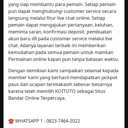
yang siap membantu para pemain. Setiap pemain
pun dapat menghubungi customer service secara
langsung melalui fitur live chat online. Setiap
pemain dapat mengajukan pertanyaan, keluhan,
meminta saran, konfirmasi deposit, pembuatan
akun baru dll pada customer service melalui live
chat. Adanya layanan terbaik ini memberikan
kemudahan pada semua pemain untuk mainkan
Permainan online kapan pun tanpa batasan waktu.
Dengan demikian kami sampaikan selamat kepada
member kami yang berhasil mendapatkan jackpot
paus dan ucapan terimakasih sebesar-besarnya
karena telah memilih KOITOTO sebagai Situs
Bandar Online Terpercaya.
☎️ WHATSAPP 1 : 0823-7464-2022