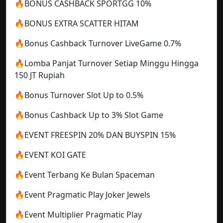
🔥BONUS CASHBACK SPORTGG 10%
🔥BONUS EXTRA SCATTER HITAM
🔥Bonus Cashback Turnover LiveGame 0.7%
🔥Lomba Panjat Turnover Setiap Minggu Hingga
150 JT Rupiah
🔥Bonus Turnover Slot Up to 0.5%
🔥Bonus Cashback Up to 3% Slot Game
🔥EVENT FREESPIN 20% DAN BUYSPIN 15%
🔥EVENT KOI GATE
🔥Event Terbang Ke Bulan Spaceman
🔥Event Pragmatic Play Joker Jewels
🔥Event Multiplier Pragmatic Play