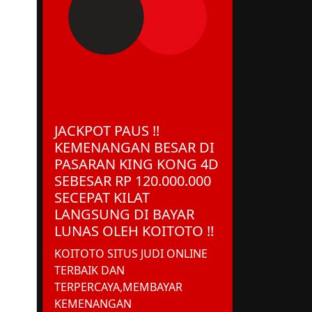
JACKPOT PAUS !!
KEMENANGAN BESAR DI
PASARAN KING KONG 4D
SEBESAR RP 120.000.000
SECEPAT KILAT
LANGSUNG DI BAYAR
LUNAS OLEH KOITOTO !!
KOITOTO SITUS JUDI ONLINE
TERBAIK DAN
TERPERCAYA,MEMBAYAR
KEMENANGAN