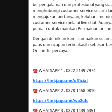
berpengalaman dan profesional yang sia
menghubungi customer service secara lang
mengajukan pertanyaan, keluhan, meminta
customer service melalui live chat. Ada
pemain untuk mainkan Permainan online 
Dengan demikian kami sampaikan selama
paus dan ucapan terimakasih sebesar-be
Online Terpercaya.
☎️ WHATSAPP 1 : 0822-2149-7974
https://linkjago.me/official
☎️ WHATSAPP 2 : 0878-1458-0810
https://linkjago.me/wa2ofc
☎️ WHATSAPP 3 : 0878-1439-6351