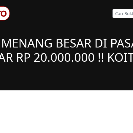
! MENANG BESAR DI PA
R RP 20.000.000 !! KO