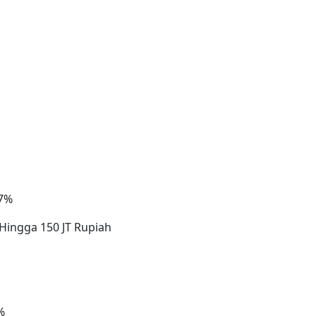
.7%
Hingga 150 JT Rupiah
%