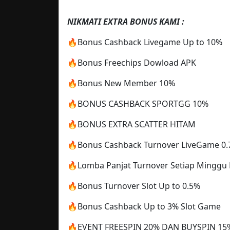
NIKMATI EXTRA BONUS KAMI :
🔥Bonus Cashback Livegame Up to 10%
🔥Bonus Freechips Dowload APK
🔥Bonus New Member 10%
🔥BONUS CASHBACK SPORTGG 10%
🔥BONUS EXTRA SCATTER HITAM
🔥Bonus Cashback Turnover LiveGame 0
🔥Lomba Panjat Turnover Setiap Minggu 
🔥Bonus Turnover Slot Up to 0.5%
🔥Bonus Cashback Up to 3% Slot Game
🔥EVENT FREESPIN 20% DAN BUYSPIN 15