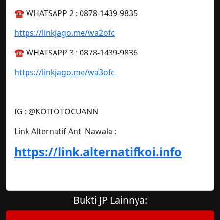
☎️ WHATSAPP 2 : 0878-1439-9835
https://linkjago.me/wa2ofc
☎️ WHATSAPP 3 : 0878-1439-9836
https://linkjago.me/wa3ofc
IG : @KOITOTOCUANN
Link Alternatif Anti Nawala :
https://link.alternatifkoi.info
Bukti JP Lainnya: