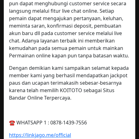
pun dapat menghubungi customer service secara
langsung melalui fitur live chat online. Setiap
pemain dapat mengajukan pertanyaan, keluhan,
meminta saran, konfirmasi deposit, pembuatan
akun baru dll pada customer service melalui live
chat. Adanya layanan terbaik ini memberikan
kemudahan pada semua pemain untuk mainkan
Permainan online kapan pun tanpa batasan waktu.
Dengan demikian kami sampaikan selamat kepada
member kami yang berhasil mendapatkan jackpot
paus dan ucapan terimakasih sebesar-besarnya
karena telah memilih KOITOTO sebagai Situs
Bandar Online Terpercaya.
☎️ WHATSAPP 1 : 0878-1439-7556
https://linkjago.me/official