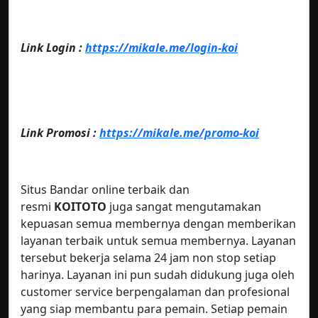
Link Login :
https://mikale.me/login-koi
Link Promosi :
https://mikale.me/promo-koi
Situs Bandar online terbaik dan
resmi
KOITOTO
juga sangat mengutamakan
kepuasan semua membernya dengan memberikan
layanan terbaik untuk semua membernya. Layanan
tersebut bekerja selama 24 jam non stop setiap
harinya. Layanan ini pun sudah didukung juga oleh
customer service berpengalaman dan profesional
yang siap membantu para pemain. Setiap pemain