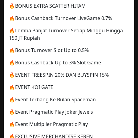
🔥BONUS EXTRA SCATTER HITAM
🔥Bonus Cashback Turnover LiveGame 0.7%
🔥Lomba Panjat Turnover Setiap Minggu Hingga
150 JT Rupiah
🔥Bonus Turnover Slot Up to 0.5%
🔥Bonus Cashback Up to 3% Slot Game
🔥EVENT FREESPIN 20% DAN BUYSPIN 15%
🔥EVENT KOI GATE
🔥Event Terbang Ke Bulan Spaceman
🔥Event Pragmatic Play Joker Jewels
🔥Event Multiplier Pragmatic Play
🔥EXCLUSIVE MERCHANDISE KEREN