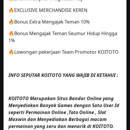
🔥EXCLUSIVE MERCHANDISE KEREN
🔥Bonus Extra Mengajak Teman 10%
🔥Bonus Mengajak Teman Seumur Hidup Hingga
1%
🔥Lowongan pekerjaan Team Promotor KOITOTO
INFO SEPUTAR KOITOTO YANG WAJIB DI KETAHUI :
KOITOTO Merupakan Situs Bandar Online yang
Menyediakan Banyak Games dengan Satu User Id
seperti Permainan Online ,Toto Online , Slot
Maxwin dan Menyediakan Berbagai macam
permainan yang seru dan menarik di KOITOTO.