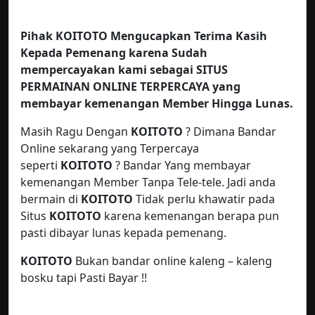
Pihak KOITOTO Mengucapkan Terima Kasih
Kepada Pemenang karena Sudah
mempercayakan kami sebagai SITUS
PERMAINAN ONLINE TERPERCAYA yang
membayar kemenangan Member Hingga Lunas.
Masih Ragu Dengan
KOITOTO
? Dimana Bandar
Online sekarang yang Terpercaya
seperti
KOITOTO
? Bandar Yang membayar
kemenangan Member Tanpa Tele-tele. Jadi anda
bermain di
KOITOTO
Tidak perlu khawatir pada
Situs
KOITOTO
karena kemenangan berapa pun
pasti dibayar lunas kepada pemenang.
KOITOTO
Bukan bandar online kaleng – kaleng
bosku tapi Pasti Bayar !!