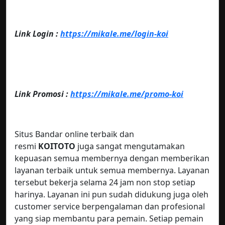
Link Login :
https://mikale.me/login-koi
Link Promosi :
https://mikale.me/promo-koi
Situs Bandar online terbaik dan
resmi
KOITOTO
juga sangat mengutamakan
kepuasan semua membernya dengan memberikan
layanan terbaik untuk semua membernya. Layanan
tersebut bekerja selama 24 jam non stop setiap
harinya. Layanan ini pun sudah didukung juga oleh
customer service berpengalaman dan profesional
yang siap membantu para pemain. Setiap pemain