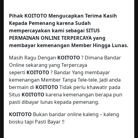
Pihak KOITOTO Mengucapkan Terima Kasih
Kepada Pemenang karena Sudah
mempercayakan kami sebagai SITUS
PERMAINAN ONLINE TERPERCAYA yang
membayar kemenangan Member Hingga Lunas.
Masih Ragu Dengan
KOITOTO
? Dimana Bandar
Online sekarang yang Terpercaya
seperti
KOITOTO
? Bandar Yang membayar
kemenangan Member Tanpa Tele-tele. Jadi anda
bermain di
KOITOTO
Tidak perlu khawatir pada
Situs
KOITOTO
karena kemenangan berapa pun
pasti dibayar lunas kepada pemenang.
KOITOTO
Bukan bandar online kaleng – kaleng
bosku tapi Pasti Bayar !!