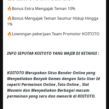
🔥Bonus Extra Mengajak Teman 10%
🔥Bonus Mengajak Teman Seumur Hidup Hingga
1%
🔥Lowongan pekerjaan Team Promotor KOITOTO
INFO SEPUTAR KOITOTO YANG WAJIB DI KETAHUI :
KOITOTO Merupakan Situs Bandar Online yang
Menyediakan Banyak Games dengan Satu User Id
seperti Permainan Online ,Toto Online , Slot
Maxwin dan Menyediakan Berbagai macam
permainan yang seru dan menarik di KOITOTO.