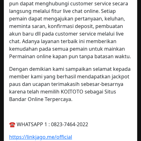
pun dapat menghubungi customer service secara
langsung melalui fitur live chat online. Setiap
pemain dapat mengajukan pertanyaan, keluhan,
meminta saran, konfirmasi deposit, pembuatan
akun baru dll pada customer service melalui live
chat. Adanya layanan terbaik ini memberikan
kemudahan pada semua pemain untuk mainkan
Permainan online kapan pun tanpa batasan waktu.
Dengan demikian kami sampaikan selamat kepada
member kami yang berhasil mendapatkan jackpot
paus dan ucapan terimakasih sebesar-besarnya
karena telah memilih KOITOTO sebagai Situs
Bandar Online Terpercaya.
☎️ WHATSAPP 1 : 0823-7464-2022
https://linkjago.me/official