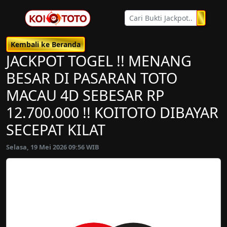
Kembali ke Beranda
JACKPOT TOGEL !! MENANG
BESAR DI PASARAN TOTO
MACAU 4D SEBESAR RP
12.700.000 !! KOITOTO DIBAYAR
SECEPAT KILAT
Selasa, 19 Mei 2026 09:56 WIB