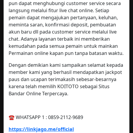
pun dapat menghubungi customer service secara
langsung melalui fitur live chat online. Setiap
pemain dapat mengajukan pertanyaan, keluhan,
meminta saran, konfirmasi deposit, pembuatan
akun baru dll pada customer service melalui live
chat. Adanya layanan terbaik ini memberikan
kemudahan pada semua pemain untuk mainkan
Permainan online kapan pun tanpa batasan waktu.
Dengan demikian kami sampaikan selamat kepada
member kami yang berhasil mendapatkan jackpot
paus dan ucapan terimakasih sebesar-besarnya
karena telah memilih KOITOTO sebagai Situs
Bandar Online Terpercaya.
☎️ WHATSAPP 1 : 0859-2112-9689
https://linkjago.me/official