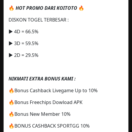
🔥
HOT PROMO DARI KOITOTO
🔥
DISKON TOGEL TERBESAR :
▶️ 4D = 66.5%
▶️ 3D = 59.5%
▶️ 2D = 29.5%
NIKMATI EXTRA BONUS KAMI :
🔥Bonus Cashback Livegame Up to 10%
🔥Bonus Freechips Dowload APK
🔥Bonus New Member 10%
🔥BONUS CASHBACK SPORTGG 10%