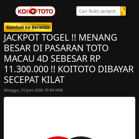
Kembali ke Beranda
JACKPOT TOGEL !! MENANG
BESAR DI PASARAN TOTO
MACAU 4D SEBESAR RP
11.300.000 !! KOITOTO DIBAYAR
SECEPAT KILAT
Minggu, 21 Juni 2026 15:09 WIB