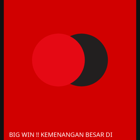
BIG WIN !! KEMENANGAN BESAR DI