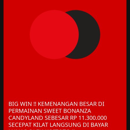
BIG WIN !! KEMENANGAN BESAR DI
PERMAINAN SWEET BONANZA
CANDYLAND SEBESAR RP 11.300.000
SECEPAT KILAT LANGSUNG DI BAYAR