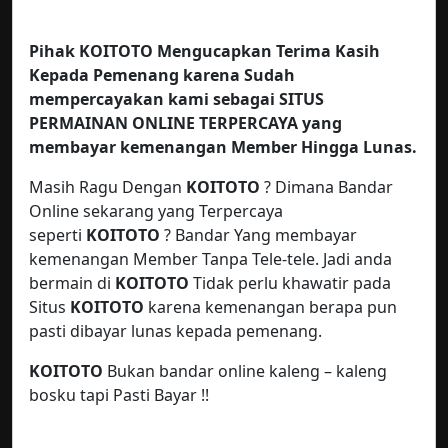
Pihak KOITOTO Mengucapkan Terima Kasih
Kepada Pemenang karena Sudah
mempercayakan kami sebagai SITUS
PERMAINAN ONLINE TERPERCAYA yang
membayar kemenangan Member Hingga Lunas.
Masih Ragu Dengan
KOITOTO
? Dimana Bandar
Online sekarang yang Terpercaya
seperti
KOITOTO
? Bandar Yang membayar
kemenangan Member Tanpa Tele-tele. Jadi anda
bermain di
KOITOTO
Tidak perlu khawatir pada
Situs
KOITOTO
karena kemenangan berapa pun
pasti dibayar lunas kepada pemenang.
KOITOTO
Bukan bandar online kaleng – kaleng
bosku tapi Pasti Bayar !!