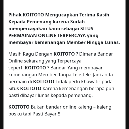
Pihak KOITOTO Mengucapkan Terima Kasih
Kepada Pemenang karena Sudah
mempercayakan kami sebagai SITUS
PERMAINAN ONLINE TERPERCAYA yang
membayar kemenangan Member Hingga Lunas.
Masih Ragu Dengan
KOITOTO
? Dimana Bandar
Online sekarang yang Terpercaya
seperti
KOITOTO
? Bandar Yang membayar
kemenangan Member Tanpa Tele-tele. Jadi anda
bermain di
KOITOTO
Tidak perlu khawatir pada
Situs
KOITOTO
karena kemenangan berapa pun
pasti dibayar lunas kepada pemenang.
KOITOTO
Bukan bandar online kaleng – kaleng
bosku tapi Pasti Bayar !!