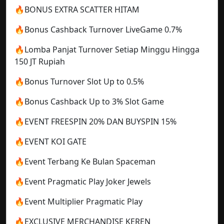
🔥BONUS EXTRA SCATTER HITAM
🔥Bonus Cashback Turnover LiveGame 0.7%
🔥Lomba Panjat Turnover Setiap Minggu Hingga
150 JT Rupiah
🔥Bonus Turnover Slot Up to 0.5%
🔥Bonus Cashback Up to 3% Slot Game
🔥EVENT FREESPIN 20% DAN BUYSPIN 15%
🔥EVENT KOI GATE
🔥Event Terbang Ke Bulan Spaceman
🔥Event Pragmatic Play Joker Jewels
🔥Event Multiplier Pragmatic Play
🔥EXCLUSIVE MERCHANDISE KEREN