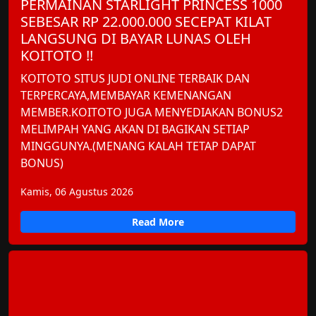
PERMAINAN STARLIGHT PRINCESS 1000
SEBESAR RP 22.000.000 SECEPAT KILAT
LANGSUNG DI BAYAR LUNAS OLEH
KOITOTO !!
KOITOTO SITUS JUDI ONLINE TERBAIK DAN
TERPERCAYA,MEMBAYAR KEMENANGAN
MEMBER.KOITOTO JUGA MENYEDIAKAN BONUS2
MELIMPAH YANG AKAN DI BAGIKAN SETIAP
MINGGUNYA.(MENANG KALAH TETAP DAPAT
BONUS)
Kamis, 06 Agustus 2026
Read More