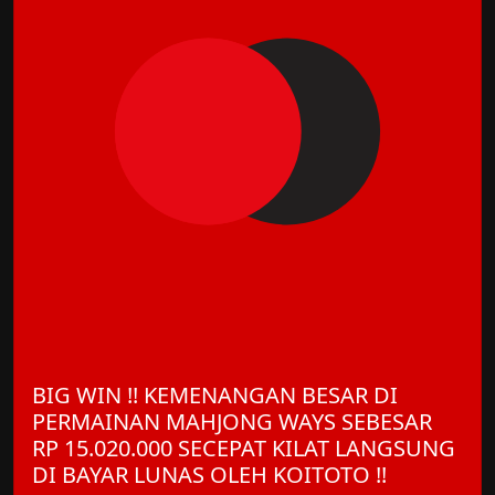
BIG WIN !! KEMENANGAN BESAR DI
PERMAINAN MAHJONG WAYS SEBESAR
RP 15.020.000 SECEPAT KILAT LANGSUNG
DI BAYAR LUNAS OLEH KOITOTO !!