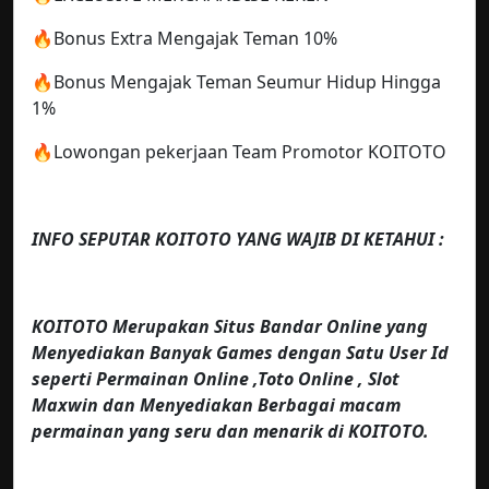
🔥Bonus Extra Mengajak Teman 10%
🔥Bonus Mengajak Teman Seumur Hidup Hingga
1%
🔥Lowongan pekerjaan Team Promotor KOITOTO
INFO SEPUTAR KOITOTO YANG WAJIB DI KETAHUI :
KOITOTO Merupakan Situs Bandar Online yang
Menyediakan Banyak Games dengan Satu User Id
seperti Permainan Online ,Toto Online , Slot
Maxwin dan Menyediakan Berbagai macam
permainan yang seru dan menarik di KOITOTO.