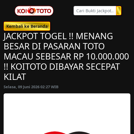
Kembali ke Beranda
JACKPOT TOGEL !! MENANG
BESAR DI PASARAN TOTO
MACAU SEBESAR RP 10.000.000
!! KOITOTO DIBAYAR SECEPAT
KILAT
Selasa, 09 Juni 2026 02:27 WIB