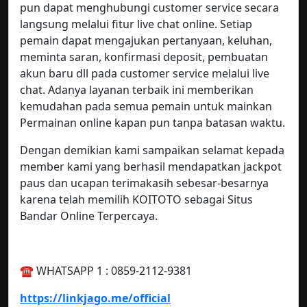
pun dapat menghubungi customer service secara
langsung melalui fitur live chat online. Setiap
pemain dapat mengajukan pertanyaan, keluhan,
meminta saran, konfirmasi deposit, pembuatan
akun baru dll pada customer service melalui live
chat. Adanya layanan terbaik ini memberikan
kemudahan pada semua pemain untuk mainkan
Permainan online kapan pun tanpa batasan waktu.
Dengan demikian kami sampaikan selamat kepada
member kami yang berhasil mendapatkan jackpot
paus dan ucapan terimakasih sebesar-besarnya
karena telah memilih KOITOTO sebagai Situs
Bandar Online Terpercaya.
☎️ WHATSAPP 1 : 0859-2112-9381
https://linkjago.me/official