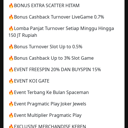
🔥BONUS EXTRA SCATTER HITAM
🔥Bonus Cashback Turnover LiveGame 0.7%
🔥Lomba Panjat Turnover Setiap Minggu Hingga
150 JT Rupiah
🔥Bonus Turnover Slot Up to 0.5%
🔥Bonus Cashback Up to 3% Slot Game
🔥EVENT FREESPIN 20% DAN BUYSPIN 15%
🔥EVENT KOI GATE
🔥Event Terbang Ke Bulan Spaceman
🔥Event Pragmatic Play Joker Jewels
🔥Event Multiplier Pragmatic Play
🔥EXCLUSIVE MERCHANDISE KEREN