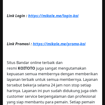
Link Login :
https://mikale.me/login-koi
Link Promosi :
https://mikale.me/promo-koi
Situs Bandar online terbaik dan
resmi
KOITOTO
juga sangat mengutamakan
kepuasan semua membernya dengan memberikan
layanan terbaik untuk semua membernya. Layanan
tersebut bekerja selama 24 jam non stop setiap
harinya. Layanan ini pun sudah didukung juga oleh
customer service berpengalaman dan profesional
yang siap membantu para pemain. Setiap pemain