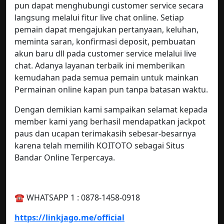
pun dapat menghubungi customer service secara
langsung melalui fitur live chat online. Setiap
pemain dapat mengajukan pertanyaan, keluhan,
meminta saran, konfirmasi deposit, pembuatan
akun baru dll pada customer service melalui live
chat. Adanya layanan terbaik ini memberikan
kemudahan pada semua pemain untuk mainkan
Permainan online kapan pun tanpa batasan waktu.
Dengan demikian kami sampaikan selamat kepada
member kami yang berhasil mendapatkan jackpot
paus dan ucapan terimakasih sebesar-besarnya
karena telah memilih KOITOTO sebagai Situs
Bandar Online Terpercaya.
☎️ WHATSAPP 1 : 0878-1458-0918
https://linkjago.me/official