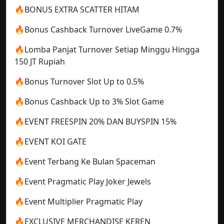
🔥BONUS EXTRA SCATTER HITAM
🔥Bonus Cashback Turnover LiveGame 0.7%
🔥Lomba Panjat Turnover Setiap Minggu Hingga
150 JT Rupiah
🔥Bonus Turnover Slot Up to 0.5%
🔥Bonus Cashback Up to 3% Slot Game
🔥EVENT FREESPIN 20% DAN BUYSPIN 15%
🔥EVENT KOI GATE
🔥Event Terbang Ke Bulan Spaceman
🔥Event Pragmatic Play Joker Jewels
🔥Event Multiplier Pragmatic Play
🔥EXCLUSIVE MERCHANDISE KEREN