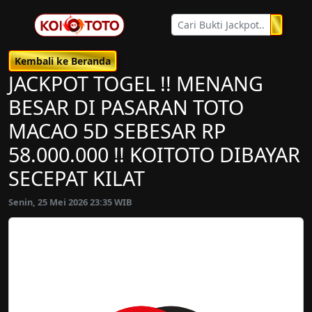
Kembali ke Beranda
JACKPOT TOGEL !! MENANG
BESAR DI PASARAN TOTO
MACAO 5D SEBESAR RP
58.000.000 !! KOITOTO DIBAYAR
SECEPAT KILAT
Senin, 25 Mei 2026 23:35 WIB