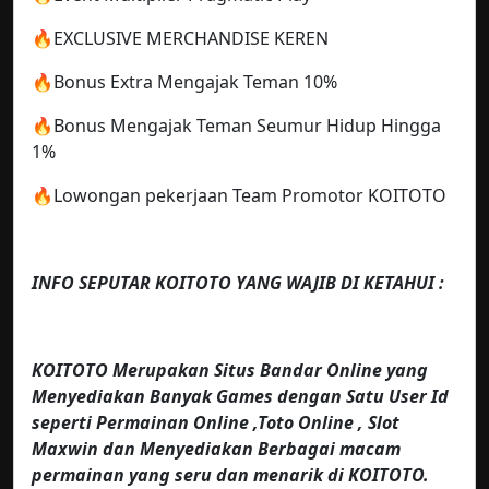
🔥EXCLUSIVE MERCHANDISE KEREN
🔥Bonus Extra Mengajak Teman 10%
🔥Bonus Mengajak Teman Seumur Hidup Hingga
1%
🔥Lowongan pekerjaan Team Promotor KOITOTO
INFO SEPUTAR KOITOTO YANG WAJIB DI KETAHUI :
KOITOTO Merupakan Situs Bandar Online yang
Menyediakan Banyak Games dengan Satu User Id
seperti Permainan Online ,Toto Online , Slot
Maxwin dan Menyediakan Berbagai macam
permainan yang seru dan menarik di KOITOTO.