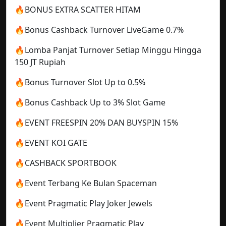
🔥BONUS EXTRA SCATTER HITAM
🔥Bonus Cashback Turnover LiveGame 0.7%
🔥Lomba Panjat Turnover Setiap Minggu Hingga
150 JT Rupiah
🔥Bonus Turnover Slot Up to 0.5%
🔥Bonus Cashback Up to 3% Slot Game
🔥EVENT FREESPIN 20% DAN BUYSPIN 15%
🔥EVENT KOI GATE
🔥
CASHBACK SPORTBOOK
🔥Event Terbang Ke Bulan Spaceman
🔥Event Pragmatic Play Joker Jewels
🔥Event Multiplier Pragmatic Play