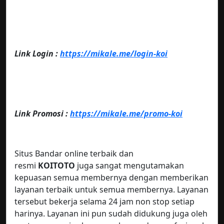
Link Login :
https://mikale.me/login-koi
Link Promosi :
https://mikale.me/promo-koi
Situs Bandar online terbaik dan
resmi
KOITOTO
juga sangat mengutamakan
kepuasan semua membernya dengan memberikan
layanan terbaik untuk semua membernya. Layanan
tersebut bekerja selama 24 jam non stop setiap
harinya. Layanan ini pun sudah didukung juga oleh