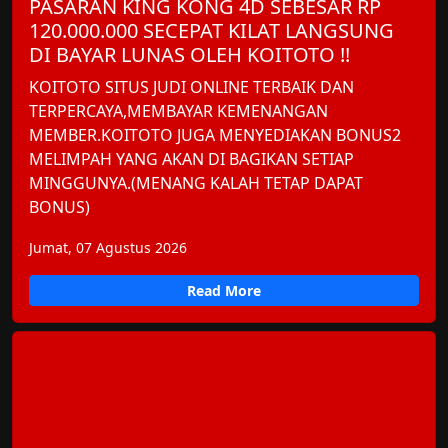
PASARAN KING KONG 4D SEBESAR RP
120.000.000 SECEPAT KILAT LANGSUNG
DI BAYAR LUNAS OLEH KOITOTO !!
KOITOTO SITUS JUDI ONLINE TERBAIK DAN
TERPERCAYA,MEMBAYAR KEMENANGAN
MEMBER.KOITOTO JUGA MENYEDIAKAN BONUS2
MELIMPAH YANG AKAN DI BAGIKAN SETIAP
MINGGUNYA.(MENANG KALAH TETAP DAPAT
BONUS)
Jumat, 07 Agustus 2026
Read More