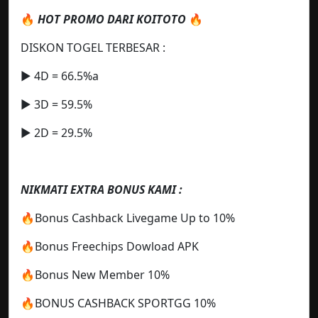
🔥
HOT PROMO DARI KOITOTO
🔥
DISKON TOGEL TERBESAR :
▶️ 4D = 66.5%a
▶️ 3D = 59.5%
▶️ 2D = 29.5%
NIKMATI EXTRA BONUS KAMI :
🔥Bonus Cashback Livegame Up to 10%
🔥Bonus Freechips Dowload APK
🔥Bonus New Member 10%
🔥BONUS CASHBACK SPORTGG 10%