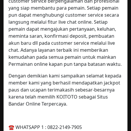
customer service berpengalaman dan profesional
yang siap membantu para pemain. Setiap pemain
pun dapat menghubungi customer service secara
langsung melalui fitur live chat online. Setiap
pemain dapat mengajukan pertanyaan, keluhan,
meminta saran, konfirmasi deposit, pembuatan
akun baru dll pada customer service melalui live
chat. Adanya layanan terbaik ini memberikan
kemudahan pada semua pemain untuk mainkan
Permainan online kapan pun tanpa batasan waktu.
Dengan demikian kami sampaikan selamat kepada
member kami yang berhasil mendapatkan jackpot
paus dan ucapan terimakasih sebesar-besarnya
karena telah memilih KOITOTO sebagai Situs
Bandar Online Terpercaya.
☎️ WHATSAPP 1 : 0822-2149-7905