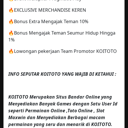
🔥EXCLUSIVE MERCHANDISE KEREN
🔥Bonus Extra Mengajak Teman 10%
🔥Bonus Mengajak Teman Seumur Hidup Hingga
1%
🔥Lowongan pekerjaan Team Promotor KOITOTO
INFO SEPUTAR KOITOTO YANG WAJIB DI KETAHUI :
KOITOTO Merupakan Situs Bandar Online yang
Menyediakan Banyak Games dengan Satu User Id
seperti Permainan Online ,Toto Online , Slot
Maxwin dan Menyediakan Berbagai macam
permainan yang seru dan menarik di KOITOTO.