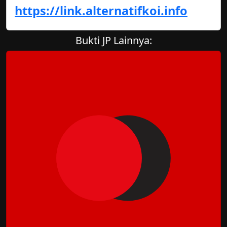
https://link.alternatifkoi.info
Bukti JP Lainnya: