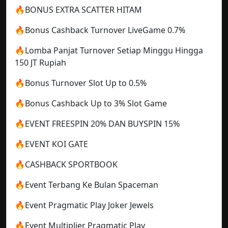
🔥BONUS EXTRA SCATTER HITAM
🔥Bonus Cashback Turnover LiveGame 0.7%
🔥Lomba Panjat Turnover Setiap Minggu Hingga
150 JT Rupiah
🔥Bonus Turnover Slot Up to 0.5%
🔥Bonus Cashback Up to 3% Slot Game
🔥EVENT FREESPIN 20% DAN BUYSPIN 15%
🔥EVENT KOI GATE
🔥
CASHBACK SPORTBOOK
🔥Event Terbang Ke Bulan Spaceman
🔥Event Pragmatic Play Joker Jewels
🔥Event Multiplier Pragmatic Play