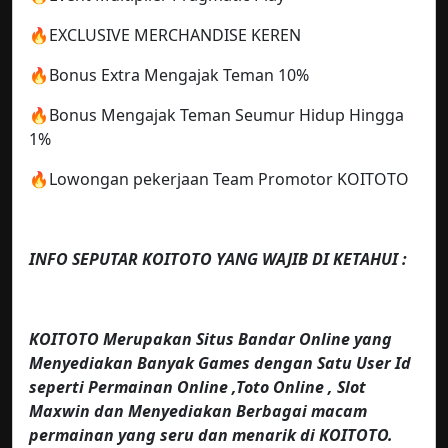
🔥EXCLUSIVE MERCHANDISE KEREN
🔥Bonus Extra Mengajak Teman 10%
🔥Bonus Mengajak Teman Seumur Hidup Hingga
1%
🔥Lowongan pekerjaan Team Promotor KOITOTO
INFO SEPUTAR KOITOTO YANG WAJIB DI KETAHUI :
KOITOTO Merupakan Situs Bandar Online yang
Menyediakan Banyak Games dengan Satu User Id
seperti Permainan Online ,Toto Online , Slot
Maxwin dan Menyediakan Berbagai macam
permainan yang seru dan menarik di KOITOTO.