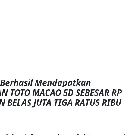
 Berhasil Mendapatkan
N TOTO MACAO 5D SEBESAR RP
N BELAS JUTA TIGA RATUS RIBU