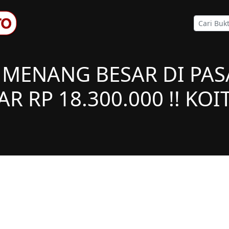
! MENANG BESAR DI PA
R RP 18.300.000 !! KO