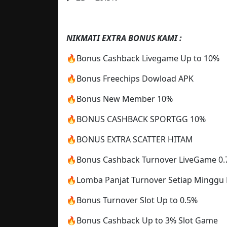
NIKMATI EXTRA BONUS KAMI :
🔥Bonus Cashback Livegame Up to 10%
🔥Bonus Freechips Dowload APK
🔥Bonus New Member 10%
🔥BONUS CASHBACK SPORTGG 10%
🔥BONUS EXTRA SCATTER HITAM
🔥Bonus Cashback Turnover LiveGame 0
🔥Lomba Panjat Turnover Setiap Minggu 
🔥Bonus Turnover Slot Up to 0.5%
🔥Bonus Cashback Up to 3% Slot Game