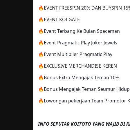
🔥EVENT FREESPIN 20% DAN BUYSPIN 15
🔥EVENT KOI GATE
🔥Event Terbang Ke Bulan Spaceman
🔥Event Pragmatic Play Joker Jewels
🔥Event Multiplier Pragmatic Play
🔥EXCLUSIVE MERCHANDISE KEREN
🔥Bonus Extra Mengajak Teman 10%
🔥Bonus Mengajak Teman Seumur Hidup
🔥Lowongan pekerjaan Team Promotor 
INFO SEPUTAR KOITOTO YANG WAJIB DI K