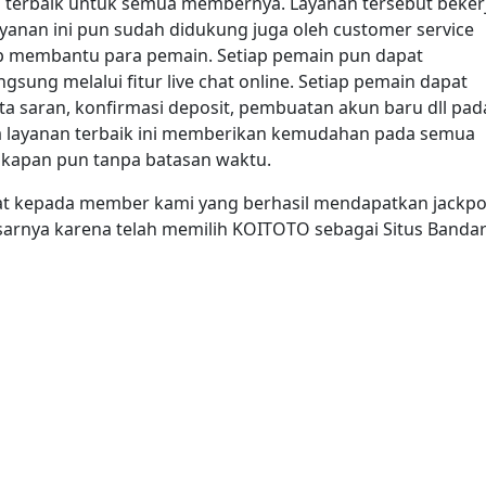
erbaik untuk semua membernya. Layanan tersebut beker
ayanan ini pun sudah didukung juga oleh customer service
p membantu para pemain. Setiap pemain pun dapat
sung melalui fitur live chat online. Setiap pemain dapat
 saran, konfirmasi deposit, pembuatan akun baru dll pad
nya layanan terbaik ini memberikan kemudahan pada semua
kapan pun tanpa batasan waktu.
t kepada member kami yang berhasil mendapatkan jackpo
sarnya karena telah memilih KOITOTO sebagai Situs Banda