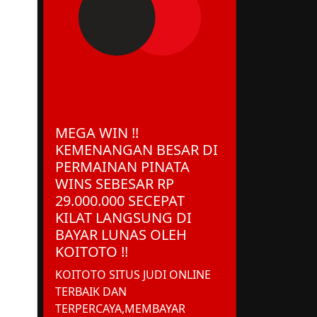
MEGA WIN !!
KEMENANGAN BESAR DI
PERMAINAN PINATA
WINS SEBESAR RP
29.000.000 SECEPAT
KILAT LANGSUNG DI
BAYAR LUNAS OLEH
KOITOTO !!
KOITOTO SITUS JUDI ONLINE
TERBAIK DAN
TERPERCAYA,MEMBAYAR