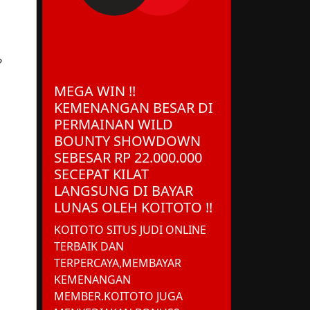
?
MEGA WIN !!
KEMENANGAN BESAR DI
PERMAINAN WILD
BOUNTY SHOWDOWN
SEBESAR RP 22.000.000
SECEPAT KILAT
LANGSUNG DI BAYAR
LUNAS OLEH KOITOTO !!
KOITOTO SITUS JUDI ONLINE
TERBAIK DAN
TERPERCAYA,MEMBAYAR
KEMENANGAN
MEMBER.KOITOTO JUGA