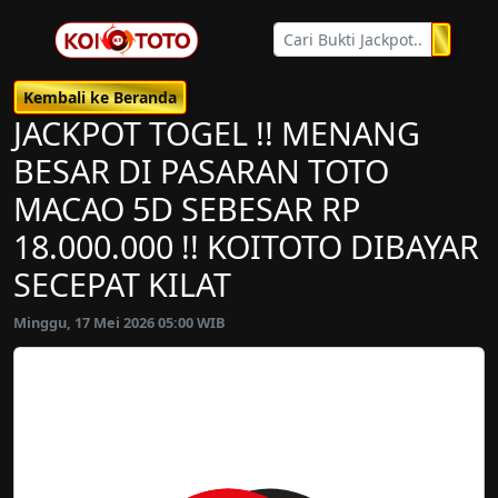
Kembali ke Beranda
JACKPOT TOGEL !! MENANG
BESAR DI PASARAN TOTO
MACAO 5D SEBESAR RP
18.000.000 !! KOITOTO DIBAYAR
SECEPAT KILAT
Minggu, 17 Mei 2026 05:00 WIB