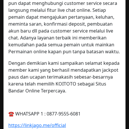
pun dapat menghubungi customer service secara
langsung melalui fitur live chat online. Setiap
pemain dapat mengajukan pertanyaan, keluhan,
meminta saran, konfirmasi deposit, pembuatan
akun baru dll pada customer service melalui live
chat. Adanya layanan terbaik ini memberikan
kemudahan pada semua pemain untuk mainkan
Permainan online kapan pun tanpa batasan waktu.
Dengan demikian kami sampaikan selamat kepada
member kami yang berhasil mendapatkan jackpot
paus dan ucapan terimakasih sebesar-besarnya
karena telah memilih KOITOTO sebagai Situs
Bandar Online Terpercaya.
☎️ WHATSAPP 1 : 0877-9555-6081
https://linkjago.me/official