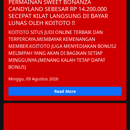
PERMAINAN SWEET BONANZA
CANDYLAND SEBESAR RP 14.200.000
SECEPAT KILAT LANGSUNG DI BAYAR
LUNAS OLEH KOITOTO !!
KOITOTO SITUS JUDI ONLINE TERBAIK DAN
TERPERCAYA,MEMBAYAR KEMENANGAN
MEMBER.KOITOTO JUGA MENYEDIAKAN BONUS2
MELIMPAH YANG AKAN DI BAGIKAN SETIAP
MINGGUNYA.(MENANG KALAH TETAP DAPAT
BONUS)
Minggu, 09 Agustus 2026
Read More