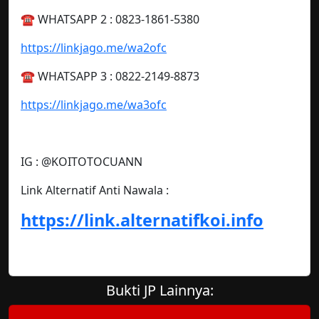
☎️ WHATSAPP 2 : 0823-1861-5380
https://linkjago.me/wa2ofc
☎️ WHATSAPP 3 : 0822-2149-8873
https://linkjago.me/wa3ofc
IG : @KOITOTOCUANN
Link Alternatif Anti Nawala :
https://link.alternatifkoi.info
Bukti JP Lainnya: