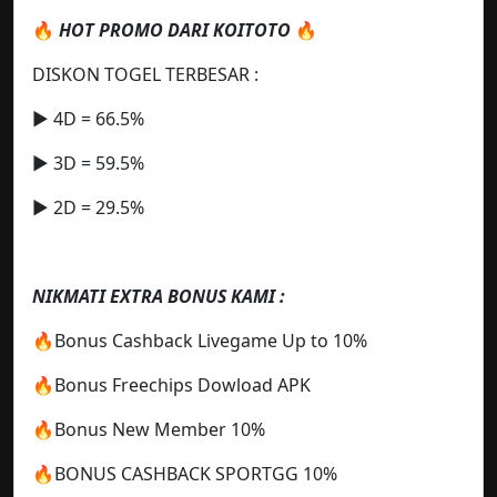
🔥
HOT PROMO DARI KOITOTO
🔥
DISKON TOGEL TERBESAR :
▶️ 4D = 66.5%
▶️ 3D = 59.5%
▶️ 2D = 29.5%
NIKMATI EXTRA BONUS KAMI :
🔥Bonus Cashback Livegame Up to 10%
🔥Bonus Freechips Dowload APK
🔥Bonus New Member 10%
🔥BONUS CASHBACK SPORTGG 10%