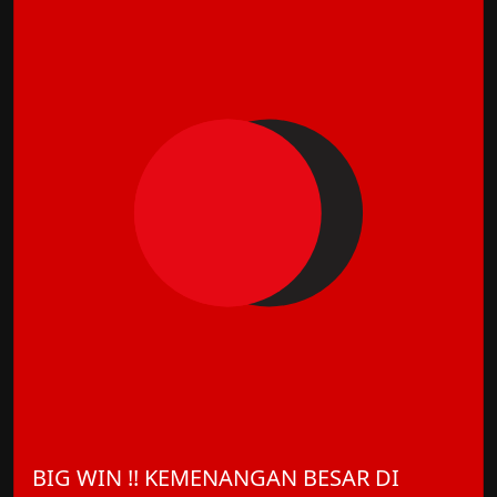
BIG WIN !! KEMENANGAN BESAR DI