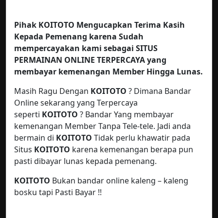
Pihak KOITOTO Mengucapkan Terima Kasih
Kepada Pemenang karena Sudah
mempercayakan kami sebagai SITUS
PERMAINAN ONLINE TERPERCAYA yang
membayar kemenangan Member Hingga Lunas.
Masih Ragu Dengan
KOITOTO
? Dimana Bandar
Online sekarang yang Terpercaya
seperti
KOITOTO
? Bandar Yang membayar
kemenangan Member Tanpa Tele-tele. Jadi anda
bermain di
KOITOTO
Tidak perlu khawatir pada
Situs
KOITOTO
karena kemenangan berapa pun
pasti dibayar lunas kepada pemenang.
KOITOTO
Bukan bandar online kaleng – kaleng
bosku tapi Pasti Bayar !!