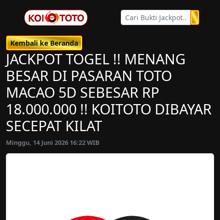
Kembali ke Beranda
JACKPOT TOGEL !! MENANG
BESAR DI PASARAN TOTO
MACAO 5D SEBESAR RP
18.000.000 !! KOITOTO DIBAYAR
SECEPAT KILAT
Minggu, 14 Juni 2026 16:22 WIB