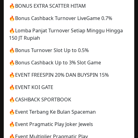
🔥BONUS EXTRA SCATTER HITAM
🔥Bonus Cashback Turnover LiveGame 0.7%
🔥Lomba Panjat Turnover Setiap Minggu Hingga
150 JT Rupiah
🔥Bonus Turnover Slot Up to 0.5%
🔥Bonus Cashback Up to 3% Slot Game
🔥EVENT FREESPIN 20% DAN BUYSPIN 15%
🔥EVENT KOI GATE
🔥
CASHBACK SPORTBOOK
🔥Event Terbang Ke Bulan Spaceman
🔥Event Pragmatic Play Joker Jewels
🔥Event Multiplier Pragmatic Play