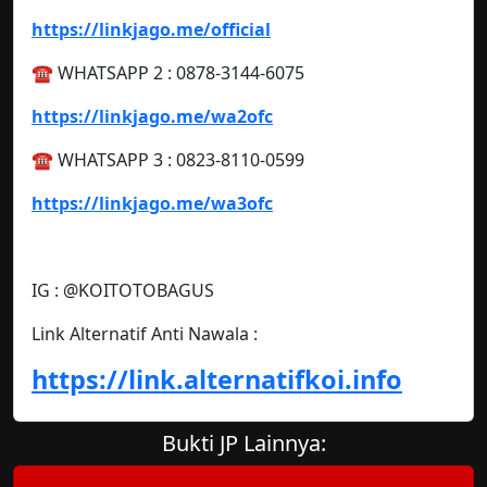
https://linkjago.me/official
☎️ WHATSAPP 2 : 0878-3144-6075
https://linkjago.me/wa2ofc
☎️ WHATSAPP 3 : 0823-8110-0599
https://linkjago.me/wa3ofc
IG : @KOITOTOBAGUS
Link Alternatif Anti Nawala :
https://link.alternatifkoi.info
Bukti JP Lainnya: