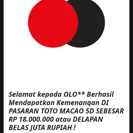
Selamat kepada OLO** Berhasil
Mendapatkan Kemenangan DI
PASARAN TOTO MACAO 5D SEBESAR
RP 18.000.000 atau DELAPAN
BELAS JUTA RUPIAH !