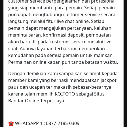
customer service berpengalaman dan profesional
yang siap membantu para pemain. Setiap pemain
pun dapat menghubungi customer service secara
langsung melalui fitur live chat online. Setiap
pemain dapat mengajukan pertanyaan, keluhan,
meminta saran, konfirmasi deposit, pembuatan
akun baru dll pada customer service melalui live
chat. Adanya layanan terbaik ini memberikan
kemudahan pada semua pemain untuk mainkan
Permainan online kapan pun tanpa batasan waktu.
Dengan demikian kami sampaikan selamat kepada
member kami yang berhasil mendapatkan jackpot
paus dan ucapan terimakasih sebesar-besarnya
karena telah memilih KOITOTO sebagai Situs
Bandar Online Terpercaya.
☎️ WHATSAPP 1 : 0877-2185-0309