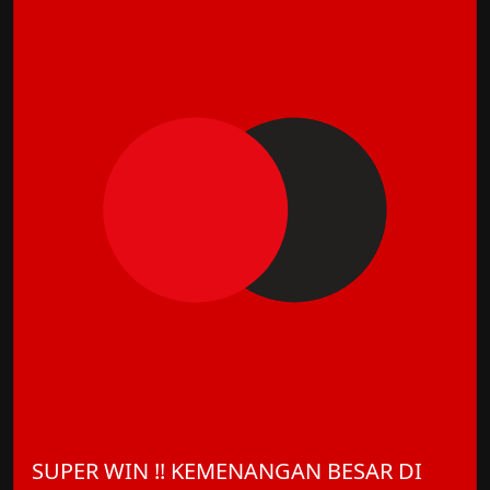
SUPER WIN !! KEMENANGAN BESAR DI