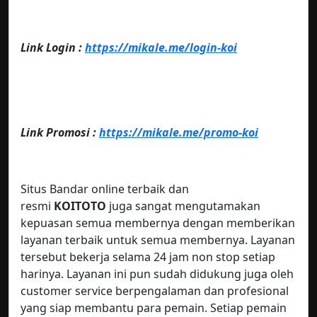
Link Login :
https://mikale.me/login-koi
Link Promosi :
https://mikale.me/promo-koi
Situs Bandar online terbaik dan
resmi
KOITOTO
juga sangat mengutamakan
kepuasan semua membernya dengan memberikan
layanan terbaik untuk semua membernya. Layanan
tersebut bekerja selama 24 jam non stop setiap
harinya. Layanan ini pun sudah didukung juga oleh
customer service berpengalaman dan profesional
yang siap membantu para pemain. Setiap pemain