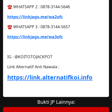
☎️ WHATSAPP 2 : 0878-3144-5646
https://linkjago.me/wa2ofc
☎️ WHATSAPP 3 : 0878-3144-5657
https://linkjago.me/wa3ofc
IG : @KOITOTOJACKPOT
Link Alternatif Anti Nawala :
https://link.alternatifkoi.info
Bukti JP Lainnya: