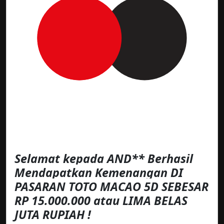
Selamat kepada AND** Berhasil
Mendapatkan Kemenangan DI
PASARAN TOTO MACAO 5D SEBESAR
RP 15.000.000 atau LIMA BELAS
JUTA RUPIAH !