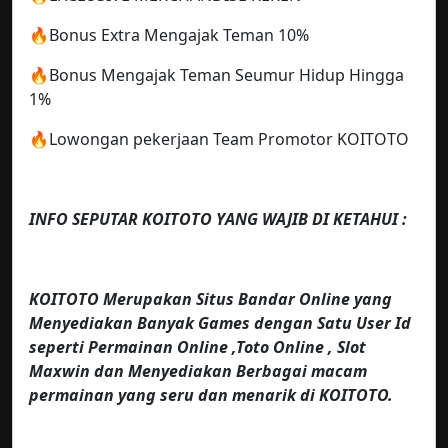
🔥Bonus Extra Mengajak Teman 10%
🔥Bonus Mengajak Teman Seumur Hidup Hingga
1%
🔥Lowongan pekerjaan Team Promotor KOITOTO
INFO SEPUTAR KOITOTO YANG WAJIB DI KETAHUI :
KOITOTO Merupakan Situs Bandar Online yang
Menyediakan Banyak Games dengan Satu User Id
seperti Permainan Online ,Toto Online , Slot
Maxwin dan Menyediakan Berbagai macam
permainan yang seru dan menarik di KOITOTO.