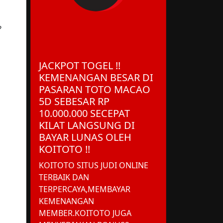
?
JACKPOT TOGEL !!
KEMENANGAN BESAR DI
PASARAN TOTO MACAO
5D SEBESAR RP
10.000.000 SECEPAT
KILAT LANGSUNG DI
BAYAR LUNAS OLEH
KOITOTO !!
KOITOTO SITUS JUDI ONLINE
TERBAIK DAN
TERPERCAYA,MEMBAYAR
KEMENANGAN
MEMBER.KOITOTO JUGA