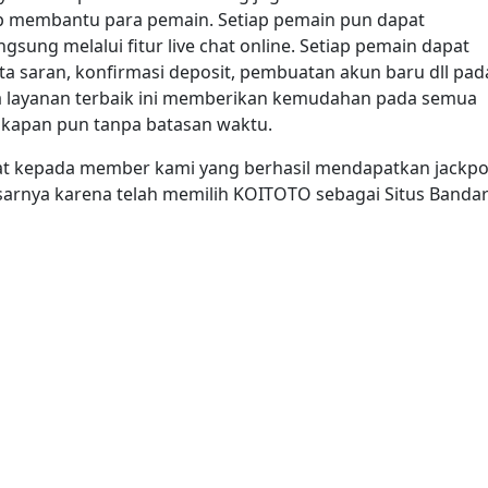
p membantu para pemain. Setiap pemain pun dapat
sung melalui fitur live chat online. Setiap pemain dapat
 saran, konfirmasi deposit, pembuatan akun baru dll pad
nya layanan terbaik ini memberikan kemudahan pada semua
kapan pun tanpa batasan waktu.
t kepada member kami yang berhasil mendapatkan jackpo
sarnya karena telah memilih KOITOTO sebagai Situs Banda