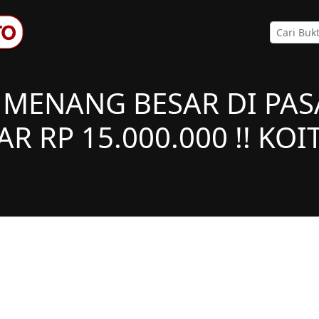
! MENANG BESAR DI PA
R RP 15.000.000 !! KO