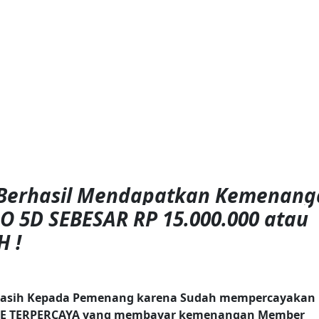
 Berhasil Mendapatkan Kemenang
 5D SEBESAR RP 15.000.000 atau
H !
Kasih Kepada Pemenang karena Sudah mempercayakan
NE TERPERCAYA yang membayar kemenangan Member