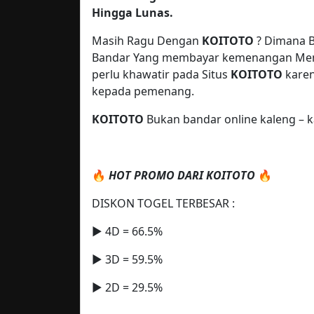
Hingga Lunas.
Masih Ragu Dengan
KOITOTO
? Dimana B
Bandar Yang membayar kemenangan Membe
perlu khawatir pada Situs
KOITOTO
karen
kepada pemenang.
KOITOTO
Bukan bandar online kaleng – ka
🔥
HOT PROMO DARI KOITOTO
🔥
DISKON TOGEL TERBESAR :
▶️ 4D = 66.5%
▶️ 3D = 59.5%
▶️ 2D = 29.5%