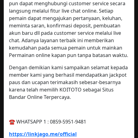
pun dapat menghubungi customer service secara
langsung melalui fitur live chat online. Setiap
pemain dapat mengajukan pertanyaan, keluhan,
meminta saran, konfirmasi deposit, pembuatan
akun baru dll pada customer service melalui live
chat. Adanya layanan terbaik ini memberikan
kemudahan pada semua pemain untuk mainkan
Permainan online kapan pun tanpa batasan waktu.
Dengan demikian kami sampaikan selamat kepada
member kami yang berhasil mendapatkan jackpot
paus dan ucapan terimakasih sebesar-besarnya
karena telah memilih KOITOTO sebagai Situs
Bandar Online Terpercaya.
☎️ WHATSAPP 1 : 0859-5951-9481
https://linkjago.me/official