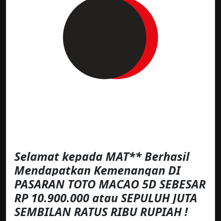
Selamat kepada MAT** Berhasil
Mendapatkan Kemenangan DI
PASARAN TOTO MACAO 5D SEBESAR
RP 10.900.000 atau SEPULUH JUTA
SEMBILAN RATUS RIBU RUPIAH !