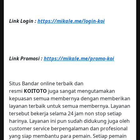
Link Login :
https://mikale.me/login-koi
Link Promosi :
https://mikale.me/promo-koi
Situs Bandar online terbaik dan
resmi
KOITOTO
juga sangat mengutamakan
kepuasan semua membernya dengan memberikan
layanan terbaik untuk semua membernya. Layanan
tersebut bekerja selama 24 jam non stop setiap
harinya. Layanan ini pun sudah didukung juga oleh
customer service berpengalaman dan profesional
yang siap membantu para pemain. Setiap pemain