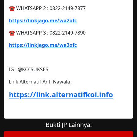
☎️ WHATSAPP 2 : 0822-2149-7877
https://linkjago.me/wa2ofc
☎️ WHATSAPP 3 : 0822-2149-7890
https://linkjago.me/wa3ofc
IG : @KOISUKSES
Link Alternatif Anti Nawala :
https://link.alternatifkoi.info
Bukti JP Lainnya: