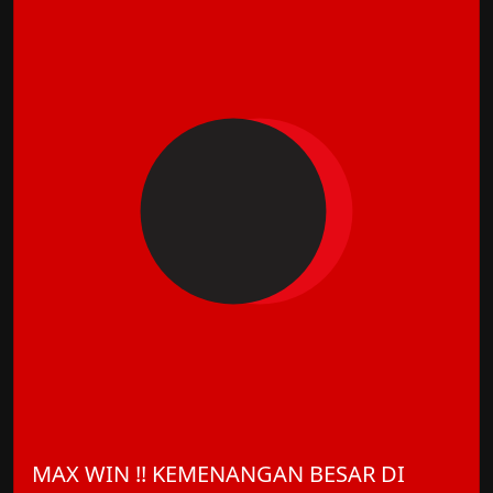
MAX WIN !! KEMENANGAN BESAR DI