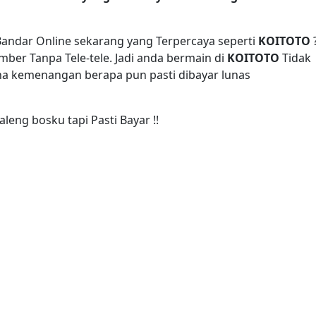
andar Online sekarang yang Terpercaya seperti
KOITOTO
r Tanpa Tele-tele. Jadi anda bermain di
KOITOTO
Tidak
a kemenangan berapa pun pasti dibayar lunas
leng bosku tapi Pasti Bayar !!