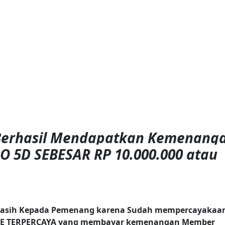
 Berhasil Mendapatkan Kemenang
 5D SEBESAR RP 10.000.000 atau
Kasih Kepada Pemenang karena Sudah mempercayakaa
NE TERPERCAYA yang membayar kemenangan Member