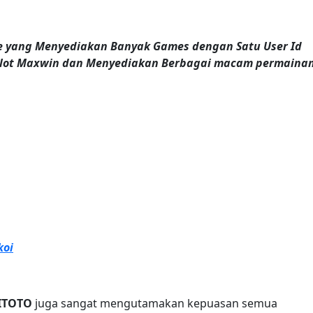
e yang Menyediakan Banyak Games dengan Satu User Id
 , Slot Maxwin dan Menyediakan Berbagai macam permaina
koi
ITOTO
juga sangat mengutamakan kepuasan semua