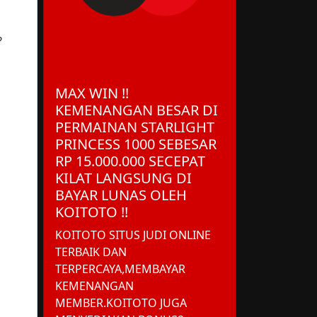
?
MAX WIN !!
KEMENANGAN BESAR DI
PERMAINAN STARLIGHT
PRINCESS 1000 SEBESAR
RP 15.000.000 SECEPAT
KILAT LANGSUNG DI
BAYAR LUNAS OLEH
KOITOTO !!
KOITOTO SITUS JUDI ONLINE
TERBAIK DAN
TERPERCAYA,MEMBAYAR
KEMENANGAN
MEMBER.KOITOTO JUGA