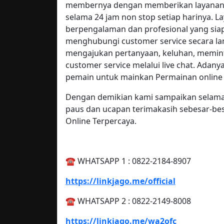
membernya dengan memberikan layanan t
selama 24 jam non stop setiap harinya. L
berpengalaman dan profesional yang sia
menghubungi customer service secara lang
mengajukan pertanyaan, keluhan, meminta
customer service melalui live chat. Ada
pemain untuk mainkan Permainan online 
Dengan demikian kami sampaikan selama
paus dan ucapan terimakasih sebesar-be
Online Terpercaya.
☎️ WHATSAPP 1 : 0822-2184-8907
https://linkjago.me/official
☎️ WHATSAPP 2 : 0822-2149-8008
https://linkjago.me/wa2ofc