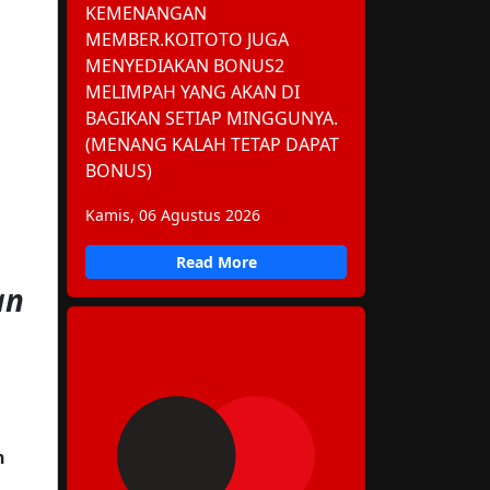
KEMENANGAN
MEMBER.KOITOTO JUGA
MENYEDIAKAN BONUS2
MELIMPAH YANG AKAN DI
BAGIKAN SETIAP MINGGUNYA.
(MENANG KALAH TETAP DAPAT
BONUS)
Kamis, 06 Agustus 2026
Read More
an
n