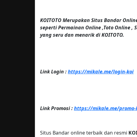
KOITOTO Merupakan Situs Bandar Onlin
seperti Permainan Online ,Toto Online
yang seru dan menarik di KOITOTO.
Link Login :
https://mikale.me/login-koi
Link Promosi :
https://mikale.me/promo-
Situs Bandar online terbaik dan resmi
KO