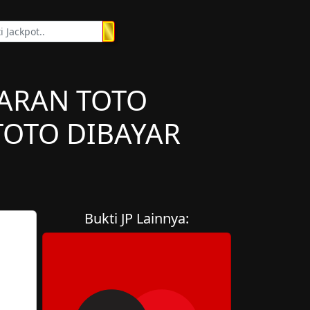
SARAN TOTO
ITOTO DIBAYAR
Bukti JP Lainnya: