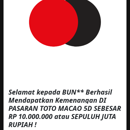
Selamat kepada BUN** Berhasil
Mendapatkan Kemenangan DI
PASARAN TOTO MACAO 5D SEBESAR
RP 10.000.000 atau SEPULUH JUTA
RUPIAH !