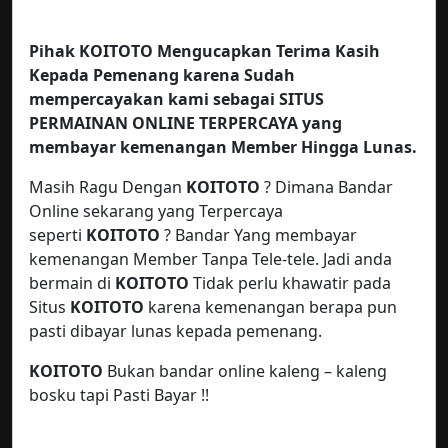
Pihak KOITOTO Mengucapkan Terima Kasih
Kepada Pemenang karena Sudah
mempercayakan kami sebagai SITUS
PERMAINAN ONLINE TERPERCAYA yang
membayar kemenangan Member Hingga Lunas.
Masih Ragu Dengan
KOITOTO
? Dimana Bandar
Online sekarang yang Terpercaya
seperti
KOITOTO
? Bandar Yang membayar
kemenangan Member Tanpa Tele-tele. Jadi anda
bermain di
KOITOTO
Tidak perlu khawatir pada
Situs
KOITOTO
karena kemenangan berapa pun
pasti dibayar lunas kepada pemenang.
KOITOTO
Bukan bandar online kaleng – kaleng
bosku tapi Pasti Bayar !!