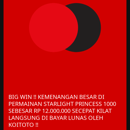
BIG WIN !! KEMENANGAN BESAR DI
PERMAINAN STARLIGHT PRINCESS 1000
SEBESAR RP 12.000.000 SECEPAT KILAT
LANGSUNG DI BAYAR LUNAS OLEH
KOITOTO !!