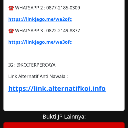
☎️ WHATSAPP 2 : 0877-2185-0309
https://linkjago.me/wa2ofc
☎️ WHATSAPP 3 : 0822-2149-8877
https://linkjago.me/wa3ofc
IG : @KOITERPERCAYA
Link Alternatif Anti Nawala :
https://link.alternatifkoi.info
Bukti JP Lainnya: