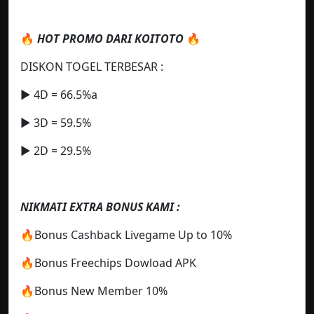
🔥
HOT PROMO DARI KOITOTO
🔥
DISKON TOGEL TERBESAR :
▶️ 4D = 66.5%a
▶️ 3D = 59.5%
▶️ 2D = 29.5%
NIKMATI EXTRA BONUS KAMI :
🔥Bonus Cashback Livegame Up to 10%
🔥Bonus Freechips Dowload APK
🔥Bonus New Member 10%