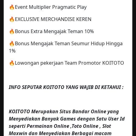
🔥Event Multiplier Pragmatic Play
🔥EXCLUSIVE MERCHANDISE KEREN
🔥Bonus Extra Mengajak Teman 10%
🔥Bonus Mengajak Teman Seumur Hidup Hingga
1%
🔥Lowongan pekerjaan Team Promotor KOITOTO
INFO SEPUTAR KOITOTO YANG WAJIB DI KETAHUI :
KOITOTO Merupakan Situs Bandar Online yang
Menyediakan Banyak Games dengan Satu User Id
seperti Permainan Online ,Toto Online , Slot
Maxwin dan Menyediakan Berbagai macam