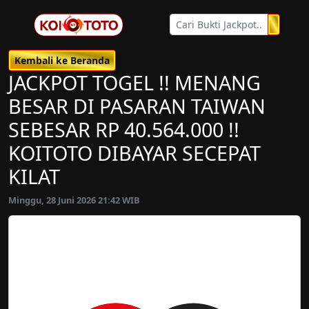
Kembali ke Beranda
JACKPOT TOGEL !! MENANG
BESAR DI PASARAN TAIWAN
SEBESAR RP 40.564.000 !!
KOITOTO DIBAYAR SECEPAT
KILAT
Minggu, 28 Juni 2026 21:42 WIB