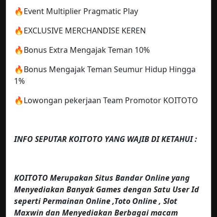
🔥Event Multiplier Pragmatic Play
🔥EXCLUSIVE MERCHANDISE KEREN
🔥Bonus Extra Mengajak Teman 10%
🔥Bonus Mengajak Teman Seumur Hidup Hingga
1%
🔥Lowongan pekerjaan Team Promotor KOITOTO
INFO SEPUTAR KOITOTO YANG WAJIB DI KETAHUI :
KOITOTO Merupakan Situs Bandar Online yang
Menyediakan Banyak Games dengan Satu User Id
seperti Permainan Online ,Toto Online , Slot
Maxwin dan Menyediakan Berbagai macam