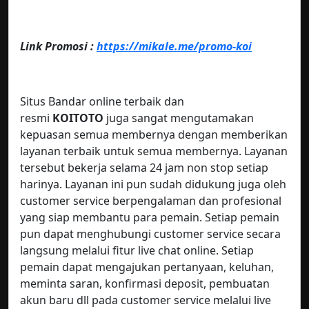
Link Promosi :
https://mikale.me/promo-koi
Situs Bandar online terbaik dan
resmi
KOITOTO
juga sangat mengutamakan
kepuasan semua membernya dengan memberikan
layanan terbaik untuk semua membernya. Layanan
tersebut bekerja selama 24 jam non stop setiap
harinya. Layanan ini pun sudah didukung juga oleh
customer service berpengalaman dan profesional
yang siap membantu para pemain. Setiap pemain
pun dapat menghubungi customer service secara
langsung melalui fitur live chat online. Setiap
pemain dapat mengajukan pertanyaan, keluhan,
meminta saran, konfirmasi deposit, pembuatan
akun baru dll pada customer service melalui live