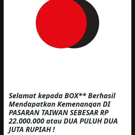
Selamat kepada BOX** Berhasil
Mendapatkan Kemenangan DI
PASARAN TAIWAN SEBESAR RP
22.000.000 atau DUA PULUH DUA
JUTA RUPIAH !