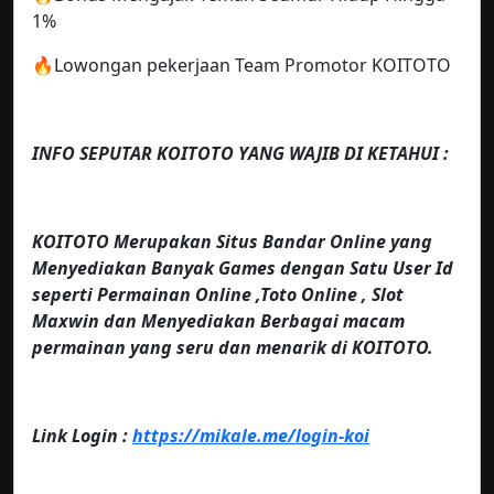
1%
🔥Lowongan pekerjaan Team Promotor KOITOTO
INFO SEPUTAR KOITOTO YANG WAJIB DI KETAHUI :
KOITOTO Merupakan Situs Bandar Online yang
Menyediakan Banyak Games dengan Satu User Id
seperti Permainan Online ,Toto Online , Slot
Maxwin dan Menyediakan Berbagai macam
permainan yang seru dan menarik di KOITOTO.
Link Login :
https://mikale.me/login-koi