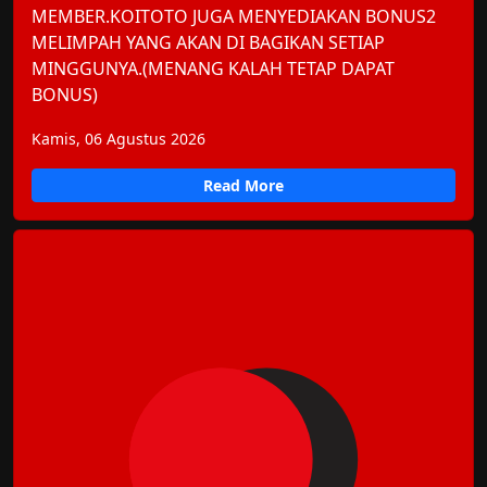
MEMBER.KOITOTO JUGA MENYEDIAKAN BONUS2
MELIMPAH YANG AKAN DI BAGIKAN SETIAP
MINGGUNYA.(MENANG KALAH TETAP DAPAT
BONUS)
Kamis, 06 Agustus 2026
Read More