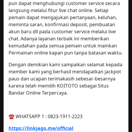
pun dapat menghubungi customer service secara
langsung melalui fitur live chat online. Setiap
pemain dapat mengajukan pertanyaan, keluhan,
meminta saran, konfirmasi deposit, pembuatan
akun baru dll pada customer service melalui live
chat. Adanya layanan terbaik ini memberikan
kemudahan pada semua pemain untuk mainkan
Permainan online kapan pun tanpa batasan waktu.
Dengan demikian kami sampaikan selamat kepada
member kami yang berhasil mendapatkan jackpot
paus dan ucapan terimakasih sebesar-besarnya
karena telah memilih KOITOTO sebagai Situs
Bandar Online Terpercaya.
☎️ WHATSAPP 1 : 0823-1911-2223
https://linkjago.me/official