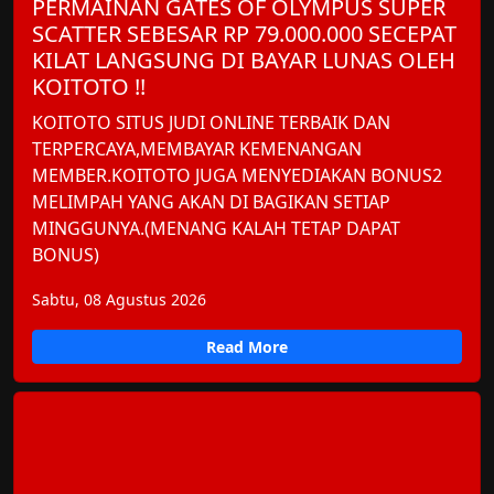
PERMAINAN GATES OF OLYMPUS SUPER
SCATTER SEBESAR RP 79.000.000 SECEPAT
KILAT LANGSUNG DI BAYAR LUNAS OLEH
KOITOTO !!
KOITOTO SITUS JUDI ONLINE TERBAIK DAN
TERPERCAYA,MEMBAYAR KEMENANGAN
MEMBER.KOITOTO JUGA MENYEDIAKAN BONUS2
MELIMPAH YANG AKAN DI BAGIKAN SETIAP
MINGGUNYA.(MENANG KALAH TETAP DAPAT
BONUS)
Sabtu, 08 Agustus 2026
Read More