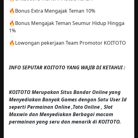
🔥Bonus Extra Mengajak Teman 10%
🔥Bonus Mengajak Teman Seumur Hidup Hingga
1%
🔥Lowongan pekerjaan Team Promotor KOITOTO
INFO SEPUTAR KOITOTO YANG WAJIB DI KETAHUI :
KOITOTO Merupakan Situs Bandar Online yang
Menyediakan Banyak Games dengan Satu User Id
seperti Permainan Online ,Toto Online , Slot
Maxwin dan Menyediakan Berbagai macam
permainan yang seru dan menarik di KOITOTO.