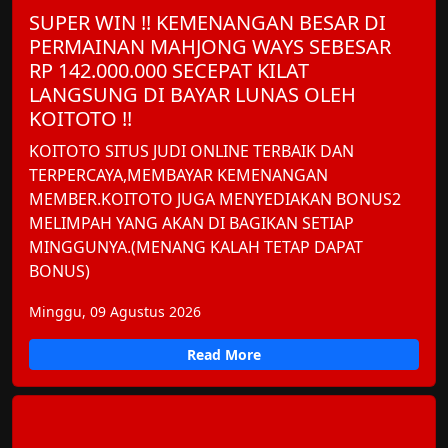
SUPER WIN !! KEMENANGAN BESAR DI
PERMAINAN MAHJONG WAYS SEBESAR
RP 142.000.000 SECEPAT KILAT
LANGSUNG DI BAYAR LUNAS OLEH
KOITOTO !!
KOITOTO SITUS JUDI ONLINE TERBAIK DAN
TERPERCAYA,MEMBAYAR KEMENANGAN
MEMBER.KOITOTO JUGA MENYEDIAKAN BONUS2
MELIMPAH YANG AKAN DI BAGIKAN SETIAP
MINGGUNYA.(MENANG KALAH TETAP DAPAT
BONUS)
Minggu, 09 Agustus 2026
Read More