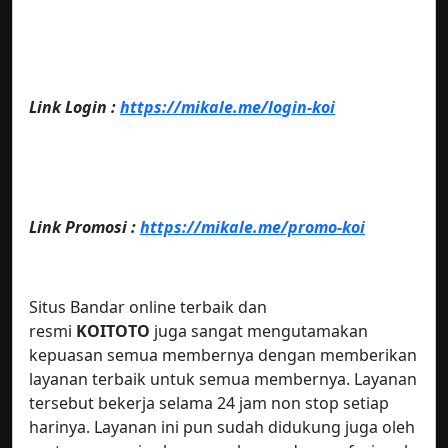
Link Login :
https://mikale.me/login-koi
Link Promosi :
https://mikale.me/promo-koi
Situs Bandar online terbaik dan
resmi
KOITOTO
juga sangat mengutamakan
kepuasan semua membernya dengan memberikan
layanan terbaik untuk semua membernya. Layanan
tersebut bekerja selama 24 jam non stop setiap
harinya. Layanan ini pun sudah didukung juga oleh