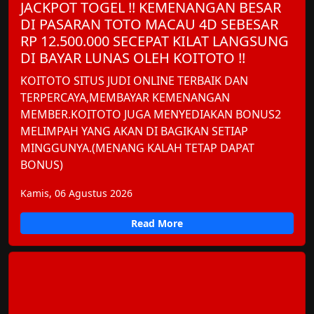
JACKPOT TOGEL !! KEMENANGAN BESAR
DI PASARAN TOTO MACAU 4D SEBESAR
RP 12.500.000 SECEPAT KILAT LANGSUNG
DI BAYAR LUNAS OLEH KOITOTO !!
KOITOTO SITUS JUDI ONLINE TERBAIK DAN
TERPERCAYA,MEMBAYAR KEMENANGAN
MEMBER.KOITOTO JUGA MENYEDIAKAN BONUS2
MELIMPAH YANG AKAN DI BAGIKAN SETIAP
MINGGUNYA.(MENANG KALAH TETAP DAPAT
BONUS)
Kamis, 06 Agustus 2026
Read More