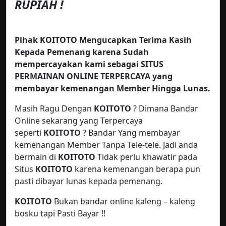
RUPIAH !
Pihak KOITOTO Mengucapkan Terima Kasih
Kepada Pemenang karena Sudah
mempercayakan kami sebagai SITUS
PERMAINAN ONLINE TERPERCAYA yang
membayar kemenangan Member Hingga Lunas.
Masih Ragu Dengan
KOITOTO
? Dimana Bandar
Online sekarang yang Terpercaya
seperti
KOITOTO
? Bandar Yang membayar
kemenangan Member Tanpa Tele-tele. Jadi anda
bermain di
KOITOTO
Tidak perlu khawatir pada
Situs
KOITOTO
karena kemenangan berapa pun
pasti dibayar lunas kepada pemenang.
KOITOTO
Bukan bandar online kaleng – kaleng
bosku tapi Pasti Bayar !!