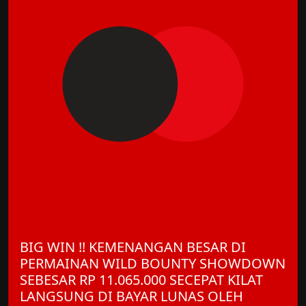
BIG WIN !! KEMENANGAN BESAR DI
PERMAINAN WILD BOUNTY SHOWDOWN
SEBESAR RP 11.065.000 SECEPAT KILAT
LANGSUNG DI BAYAR LUNAS OLEH