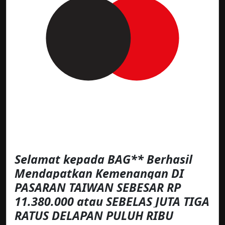
Selamat kepada BAG** Berhasil
Mendapatkan Kemenangan DI
PASARAN TAIWAN SEBESAR RP
11.380.000 atau SEBELAS JUTA TIGA
RATUS DELAPAN PULUH RIBU