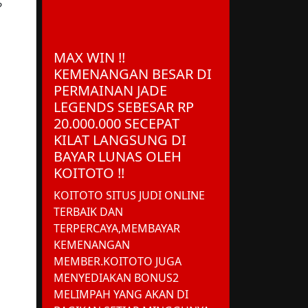
?
MAX WIN !!
KEMENANGAN BESAR DI
PERMAINAN JADE
LEGENDS SEBESAR RP
20.000.000 SECEPAT
KILAT LANGSUNG DI
BAYAR LUNAS OLEH
KOITOTO !!
KOITOTO SITUS JUDI ONLINE
TERBAIK DAN
TERPERCAYA,MEMBAYAR
KEMENANGAN
MEMBER.KOITOTO JUGA
MENYEDIAKAN BONUS2
MELIMPAH YANG AKAN DI