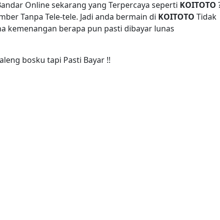
andar Online sekarang yang Terpercaya seperti
KOITOTO
r Tanpa Tele-tele. Jadi anda bermain di
KOITOTO
Tidak
a kemenangan berapa pun pasti dibayar lunas
leng bosku tapi Pasti Bayar !!