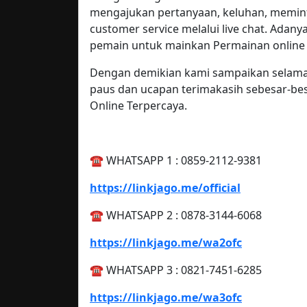
mengajukan pertanyaan, keluhan, meminta
customer service melalui live chat. Ada
pemain untuk mainkan Permainan online 
Dengan demikian kami sampaikan selama
paus dan ucapan terimakasih sebesar-be
Online Terpercaya.
☎️ WHATSAPP 1 : 0859-2112-9381
https://linkjago.me/official
☎️ WHATSAPP 2 : 0878-3144-6068
https://linkjago.me/wa2ofc
☎️ WHATSAPP 3 : 0821-7451-6285
https://linkjago.me/wa3ofc