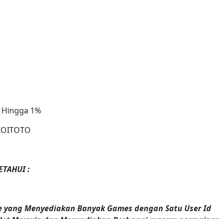
 Hingga 1%
KOITOTO
ETAHUI :
e yang Menyediakan Banyak Games dengan Satu User Id