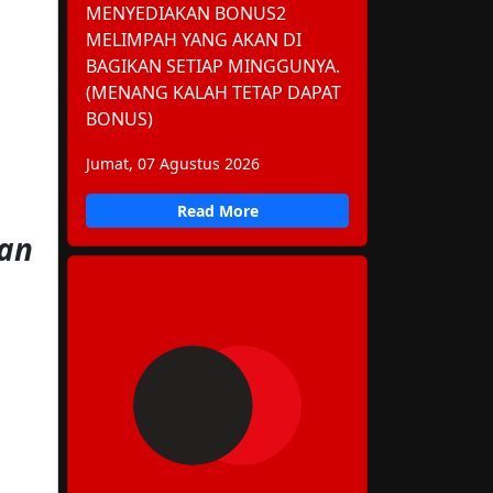
MENYEDIAKAN BONUS2
MELIMPAH YANG AKAN DI
BAGIKAN SETIAP MINGGUNYA.
(MENANG KALAH TETAP DAPAT
BONUS)
Jumat, 07 Agustus 2026
Read More
an