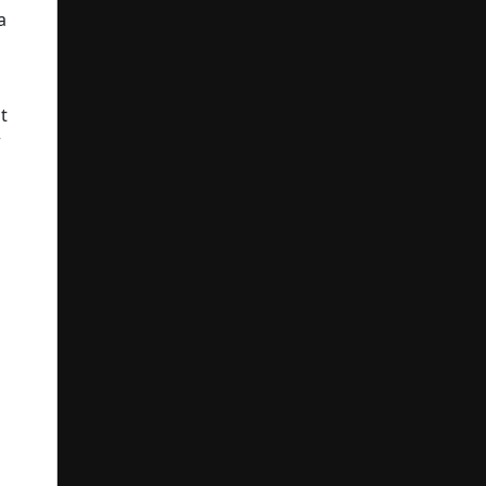
a
t
r