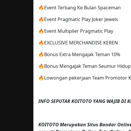
🔥Event Terbang Ke Bulan Spaceman
🔥Event Pragmatic Play Joker Jewels
🔥Event Multiplier Pragmatic Play
🔥EXCLUSIVE MERCHANDISE KEREN
🔥Bonus Extra Mengajak Teman 10%
🔥Bonus Mengajak Teman Seumur Hidup
🔥Lowongan pekerjaan Team Promotor 
INFO SEPUTAR KOITOTO YANG WAJIB DI K
KOITOTO Merupakan Situs Bandar Onlin