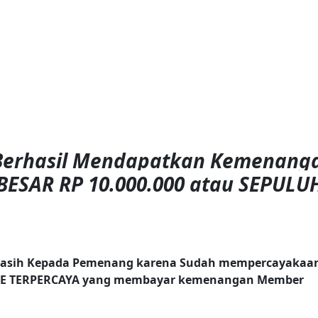
 Berhasil Mendapatkan Kemenang
ESAR RP 10.000.000 atau SEPULU
Kasih Kepada Pemenang karena Sudah mempercayakaa
NE TERPERCAYA yang membayar kemenangan Member