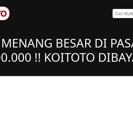
! MENANG BESAR DI PA
0.000 !! KOITOTO DIBA