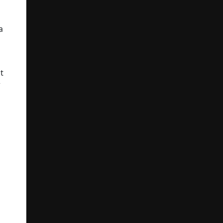
a
t
r