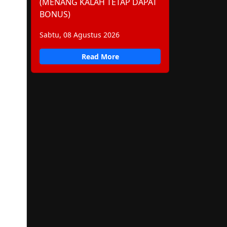
(MENANG KALAH TETAP DAPAT
BONUS)
Sabtu, 08 Agustus 2026
Read More