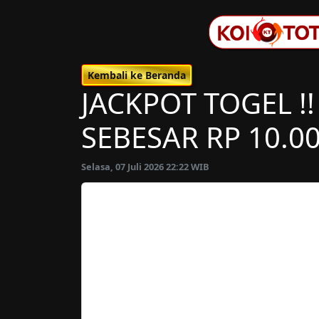
Kembali ke Beranda
JACKPOT TOGEL !
SEBESAR RP 10.00
Selasa, 07 Juli 2026 22:22 WIB