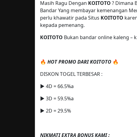
Masih Ragu Dengan
KOITOTO
? Dimana B
Bandar Yang membayar kemenangan Membe
perlu khawatir pada Situs
KOITOTO
karen
kepada pemenang.
KOITOTO
Bukan bandar online kaleng – ka
🔥
HOT PROMO DARI KOITOTO
🔥
DISKON TOGEL TERBESAR :
▶️ 4D = 66.5%a
▶️ 3D = 59.5%a
▶️ 2D = 29.5%
NIKMATI EXTRA BONUS KAMI :