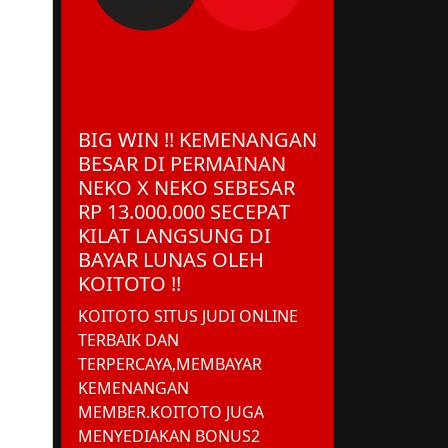
BIG WIN !! KEMENANGAN
BESAR DI PERMAINAN
NEKO X NEKO SEBESAR
RP 13.000.000 SECEPAT
KILAT LANGSUNG DI
BAYAR LUNAS OLEH
KOITOTO !!
KOITOTO SITUS JUDI ONLINE
TERBAIK DAN
TERPERCAYA,MEMBAYAR
KEMENANGAN
MEMBER.KOITOTO JUGA
MENYEDIAKAN BONUS2