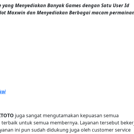
e yang Menyediakan Banyak Games dengan Satu User Id
 , Slot Maxwin dan Menyediakan Berbagai macam permaina
koi
ITOTO
juga sangat mengutamakan kepuasan semua
erbaik untuk semua membernya. Layanan tersebut beker
ayanan ini pun sudah didukung juga oleh customer service