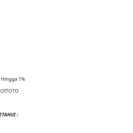
 Hingga 1%
KOITOTO
ETAHUI :