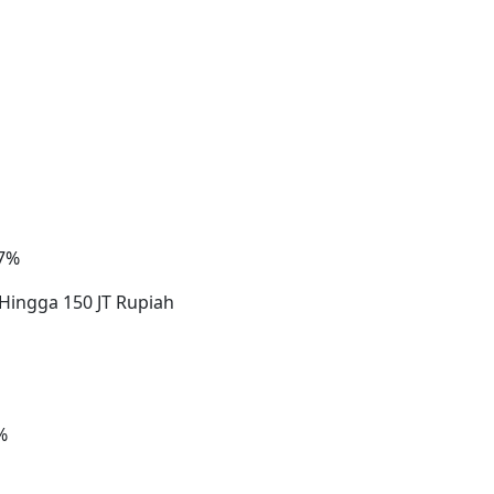
.7%
Hingga 150 JT Rupiah
%