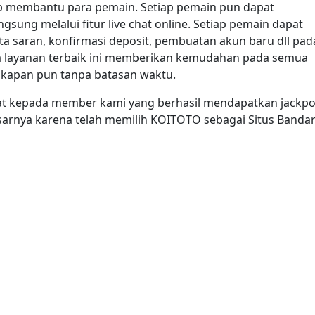
p membantu para pemain. Setiap pemain pun dapat
sung melalui fitur live chat online. Setiap pemain dapat
 saran, konfirmasi deposit, pembuatan akun baru dll pad
nya layanan terbaik ini memberikan kemudahan pada semua
kapan pun tanpa batasan waktu.
t kepada member kami yang berhasil mendapatkan jackpo
sarnya karena telah memilih KOITOTO sebagai Situs Banda