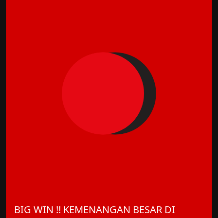
BIG WIN !! KEMENANGAN BESAR DI