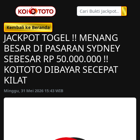
Kembali ke Beranda
JACKPOT TOGEL !! MENANG
BESAR DI PASARAN SYDNEY
SEBESAR RP 50.000.000 !!
KOITOTO DIBAYAR SECEPAT
KILAT
Minggu, 31 Mei 2026 15:43 WIB