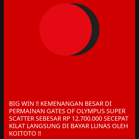
BIG WIN !! KEMENANGAN BESAR DI
PERMAINAN GATES OF OLYMPUS SUPER
SCATTER SEBESAR RP 12.700.000 SECEPAT
KILAT LANGSUNG DI BAYAR LUNAS OLEH
KOITOTO !!