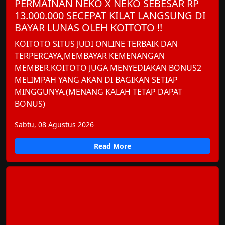
PERMAINAN NEKO X NEKO SEBESAR RP
13.000.000 SECEPAT KILAT LANGSUNG DI
BAYAR LUNAS OLEH KOITOTO !!
KOITOTO SITUS JUDI ONLINE TERBAIK DAN
TERPERCAYA,MEMBAYAR KEMENANGAN
MEMBER.KOITOTO JUGA MENYEDIAKAN BONUS2
MELIMPAH YANG AKAN DI BAGIKAN SETIAP
MINGGUNYA.(MENANG KALAH TETAP DAPAT
BONUS)
Sabtu, 08 Agustus 2026
Read More