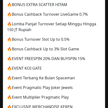
🔥BONUS EXTRA SCATTER HITAM
🔥Bonus Cashback Turnover LiveGame 0.7%
🔥Lomba Panjat Turnover Setiap Minggu Hingga
150 JT Rupiah
🔥Bonus Turnover Slot Up to 0.5%
🔥Bonus Cashback Up to 3% Slot Game
🔥EVENT FREESPIN 20% DAN BUYSPIN 15%
🔥EVENT KOI GATE
🔥Event Terbang Ke Bulan Spaceman
🔥Event Pragmatic Play Joker Jewels
🔥Event Multiplier Pragmatic Play
🔥EXCLUSIVE MERCHANDISE KEREN