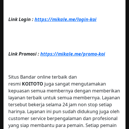
Link Login :
https://mikale.me/login-koi
Link Promosi :
https://mikale.me/promo-koi
Situs Bandar online terbaik dan
resmi
KOITOTO
juga sangat mengutamakan
kepuasan semua membernya dengan memberikan
layanan terbaik untuk semua membernya. Layanan
tersebut bekerja selama 24 jam non stop setiap
harinya. Layanan ini pun sudah didukung juga oleh
customer service berpengalaman dan profesional
yang siap membantu para pemain. Setiap pemain