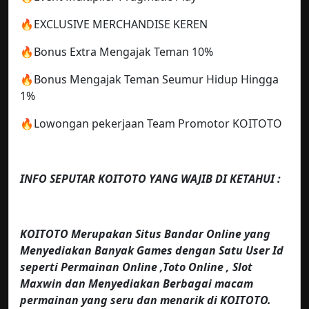
🔥EXCLUSIVE MERCHANDISE KEREN
🔥Bonus Extra Mengajak Teman 10%
🔥Bonus Mengajak Teman Seumur Hidup Hingga
1%
🔥Lowongan pekerjaan Team Promotor KOITOTO
INFO SEPUTAR KOITOTO YANG WAJIB DI KETAHUI :
KOITOTO Merupakan Situs Bandar Online yang
Menyediakan Banyak Games dengan Satu User Id
seperti Permainan Online ,Toto Online , Slot
Maxwin dan Menyediakan Berbagai macam
permainan yang seru dan menarik di KOITOTO.