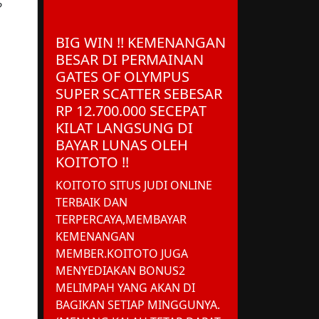
?
BIG WIN !! KEMENANGAN
BESAR DI PERMAINAN
GATES OF OLYMPUS
SUPER SCATTER SEBESAR
RP 12.700.000 SECEPAT
KILAT LANGSUNG DI
BAYAR LUNAS OLEH
KOITOTO !!
KOITOTO SITUS JUDI ONLINE
TERBAIK DAN
TERPERCAYA,MEMBAYAR
KEMENANGAN
MEMBER.KOITOTO JUGA
MENYEDIAKAN BONUS2
MELIMPAH YANG AKAN DI
BAGIKAN SETIAP MINGGUNYA.