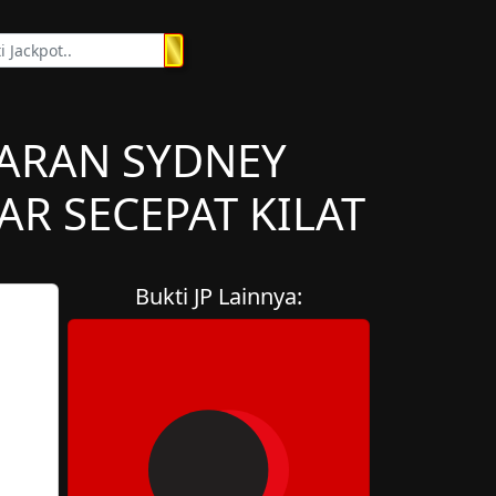
SARAN SYDNEY
YAR SECEPAT KILAT
Bukti JP Lainnya: