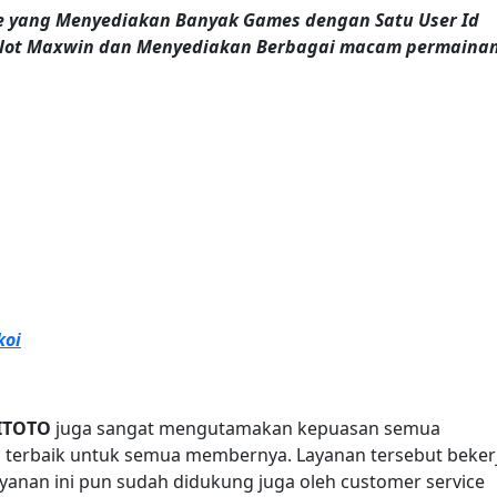
e yang Menyediakan Banyak Games dengan Satu User Id
 , Slot Maxwin dan Menyediakan Berbagai macam permaina
koi
ITOTO
juga sangat mengutamakan kepuasan semua
erbaik untuk semua membernya. Layanan tersebut beker
ayanan ini pun sudah didukung juga oleh customer service