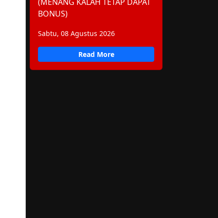
(MENANG KALAH TETAP DAPAT
BONUS)
Sabtu, 08 Agustus 2026
Read More