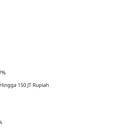
.7%
Hingga 150 JT Rupiah
%