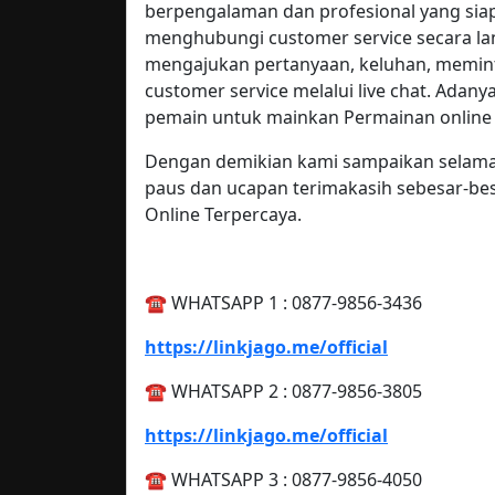
berpengalaman dan profesional yang sia
menghubungi customer service secara lang
mengajukan pertanyaan, keluhan, meminta
customer service melalui live chat. Ada
pemain untuk mainkan Permainan online 
Dengan demikian kami sampaikan selama
paus dan ucapan terimakasih sebesar-be
Online Terpercaya.
☎️ WHATSAPP 1 : 0877-9856-3436
https://linkjago.me/official
☎️ WHATSAPP 2 : 0877-9856-3805
https://linkjago.me/official
☎️ WHATSAPP 3 : 0877-9856-4050