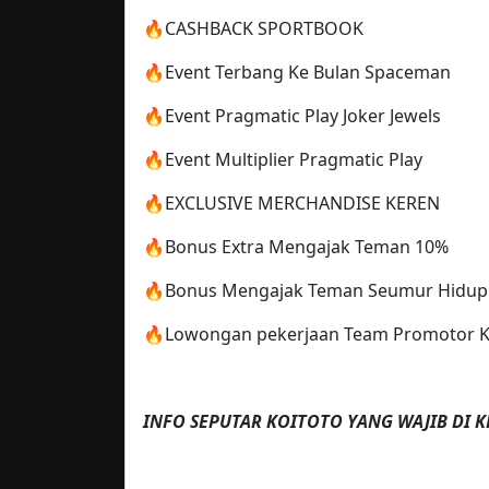
🔥
CASHBACK SPORTBOOK
🔥Event Terbang Ke Bulan Spaceman
🔥Event Pragmatic Play Joker Jewels
🔥Event Multiplier Pragmatic Play
🔥EXCLUSIVE MERCHANDISE KEREN
🔥Bonus Extra Mengajak Teman 10%
🔥Bonus Mengajak Teman Seumur Hidup
🔥Lowongan pekerjaan Team Promotor 
INFO SEPUTAR KOITOTO YANG WAJIB DI K