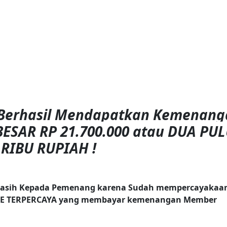
 Berhasil Mendapatkan Kemenang
ESAR RP 21.700.000 atau DUA PU
 RIBU RUPIAH !
Kasih Kepada Pemenang karena Sudah mempercayakaa
NE TERPERCAYA yang membayar kemenangan Member