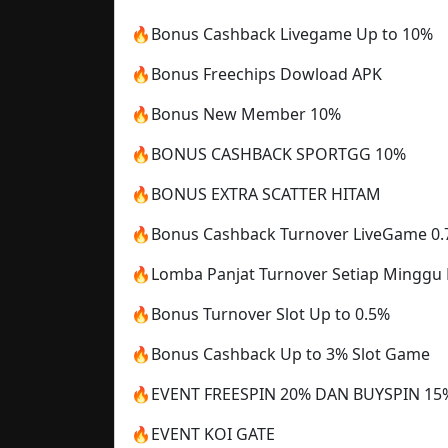
🔥Bonus Cashback Livegame Up to 10%
🔥Bonus Freechips Dowload APK
🔥Bonus New Member 10%
🔥BONUS CASHBACK SPORTGG 10%
🔥BONUS EXTRA SCATTER HITAM
🔥Bonus Cashback Turnover LiveGame 0
🔥Lomba Panjat Turnover Setiap Minggu 
🔥Bonus Turnover Slot Up to 0.5%
🔥Bonus Cashback Up to 3% Slot Game
🔥EVENT FREESPIN 20% DAN BUYSPIN 15
🔥EVENT KOI GATE