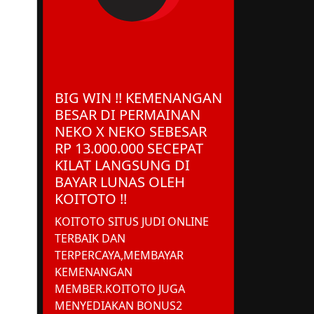
BIG WIN !! KEMENANGAN
BESAR DI PERMAINAN
NEKO X NEKO SEBESAR
RP 13.000.000 SECEPAT
KILAT LANGSUNG DI
BAYAR LUNAS OLEH
KOITOTO !!
KOITOTO SITUS JUDI ONLINE
TERBAIK DAN
TERPERCAYA,MEMBAYAR
KEMENANGAN
MEMBER.KOITOTO JUGA
MENYEDIAKAN BONUS2