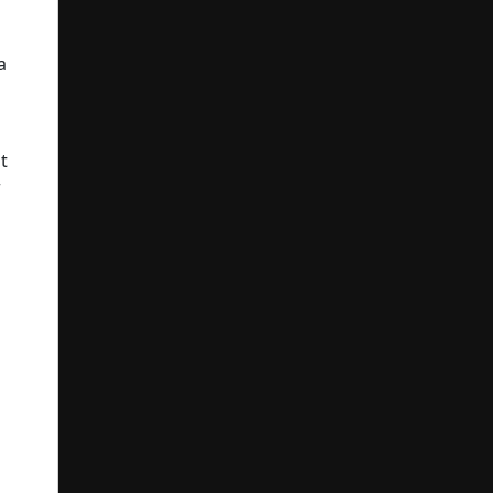
a
t
r