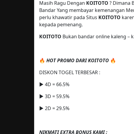
Masih Ragu Dengan
KOITOTO
? Dimana B
Bandar Yang membayar kemenangan Membe
perlu khawatir pada Situs
KOITOTO
karen
kepada pemenang.
KOITOTO
Bukan bandar online kaleng – ka
🔥
HOT PROMO DARI KOITOTO
🔥
DISKON TOGEL TERBESAR :
▶️ 4D = 66.5%
▶️ 3D = 59.5%
▶️ 2D = 29.5%
NIKMATI EXTRA BONUS KAMI :