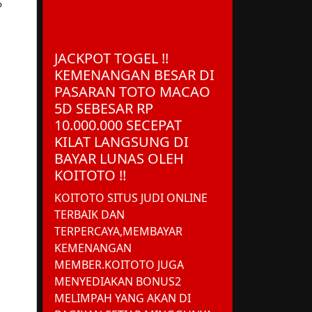
?
JACKPOT TOGEL !!
KEMENANGAN BESAR DI
PASARAN TOTO MACAO
5D SEBESAR RP
10.000.000 SECEPAT
KILAT LANGSUNG DI
BAYAR LUNAS OLEH
KOITOTO !!
KOITOTO SITUS JUDI ONLINE
TERBAIK DAN
TERPERCAYA,MEMBAYAR
KEMENANGAN
MEMBER.KOITOTO JUGA
MENYEDIAKAN BONUS2
MELIMPAH YANG AKAN DI