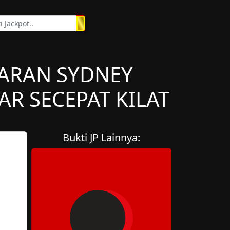
SARAN SYDNEY
YAR SECEPAT KILAT
Bukti JP Lainnya: