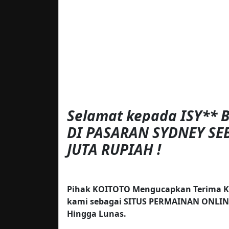
Selamat kepada ISY**
DI PASARAN SYDNEY SEB
JUTA RUPIAH !
Pihak KOITOTO Mengucapkan Terima 
kami sebagai SITUS PERMAINAN ONLI
Hingga Lunas.