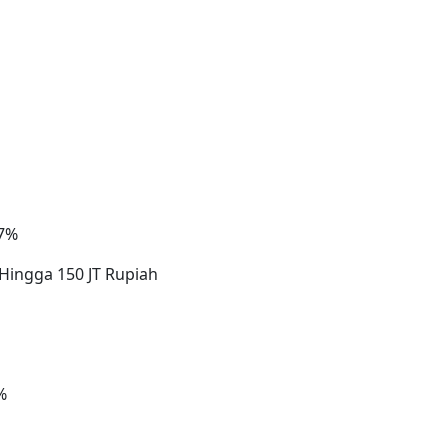
.7%
Hingga 150 JT Rupiah
%