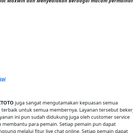
 , Slot Maxwin dan Menyediakan Berbagai macam permaina
koi
ITOTO
juga sangat mengutamakan kepuasan semua
erbaik untuk semua membernya. Layanan tersebut beker
ayanan ini pun sudah didukung juga oleh customer service
p membantu para pemain. Setiap pemain pun dapat
sung melalui fitur live chat online. Setiap pemain dapat