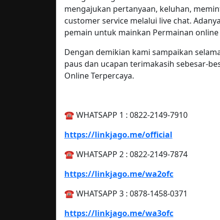
mengajukan pertanyaan, keluhan, meminta
customer service melalui live chat. Ada
pemain untuk mainkan Permainan online 
Dengan demikian kami sampaikan selama
paus dan ucapan terimakasih sebesar-be
Online Terpercaya.
☎️ WHATSAPP 1 : 0822-2149-7910
https://linkjago.me/official
☎️ WHATSAPP 2 : 0822-2149-7874
https://linkjago.me/wa2ofc
☎️ WHATSAPP 3 : 0878-1458-0371
https://linkjago.me/wa3ofc