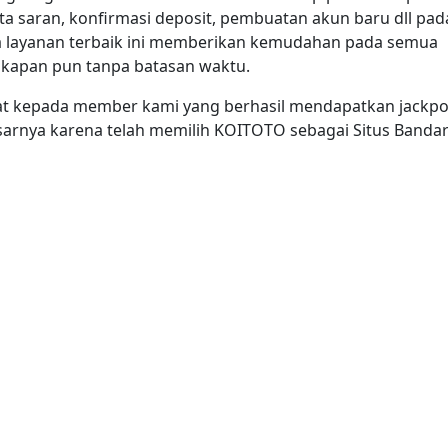
 saran, konfirmasi deposit, pembuatan akun baru dll pad
nya layanan terbaik ini memberikan kemudahan pada semua
kapan pun tanpa batasan waktu.
t kepada member kami yang berhasil mendapatkan jackpo
sarnya karena telah memilih KOITOTO sebagai Situs Banda