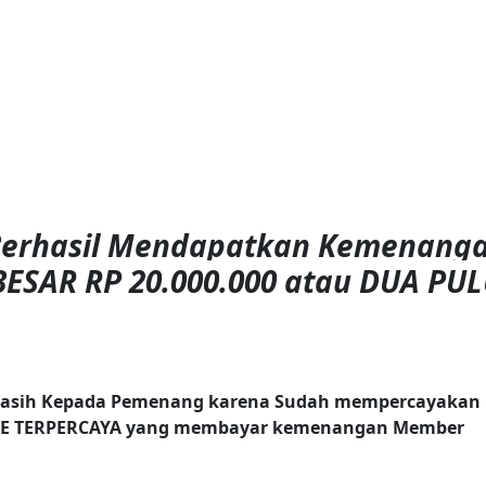
 Berhasil Mendapatkan Kemenang
ESAR RP 20.000.000 atau DUA PU
Kasih Kepada Pemenang karena Sudah mempercayakan
NE TERPERCAYA yang membayar kemenangan Member