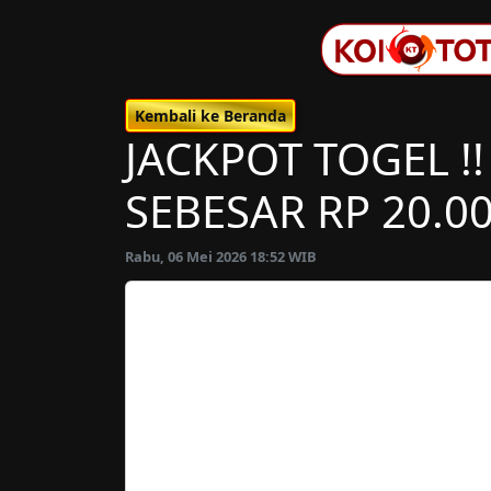
Kembali ke Beranda
JACKPOT TOGEL !
SEBESAR RP 20.00
Rabu, 06 Mei 2026 18:52 WIB