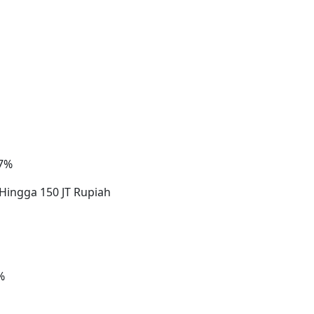
.7%
Hingga 150 JT Rupiah
%