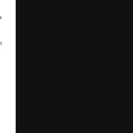
a
t
r