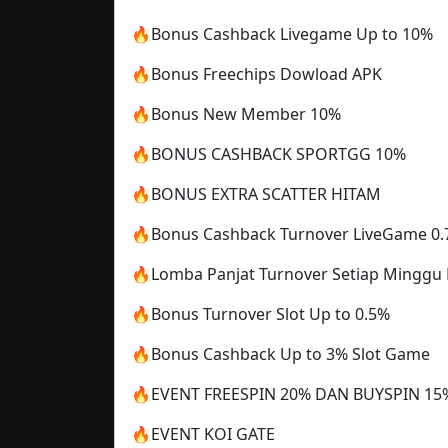
🔥Bonus Cashback Livegame Up to 10%
🔥Bonus Freechips Dowload APK
🔥Bonus New Member 10%
🔥BONUS CASHBACK SPORTGG 10%
🔥BONUS EXTRA SCATTER HITAM
🔥Bonus Cashback Turnover LiveGame 0
🔥Lomba Panjat Turnover Setiap Minggu 
🔥Bonus Turnover Slot Up to 0.5%
🔥Bonus Cashback Up to 3% Slot Game
🔥EVENT FREESPIN 20% DAN BUYSPIN 15
🔥EVENT KOI GATE