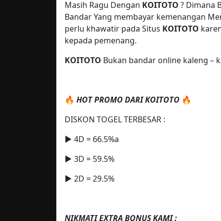
Masih Ragu Dengan
KOITOTO
? Dimana B
Bandar Yang membayar kemenangan Membe
perlu khawatir pada Situs
KOITOTO
karen
kepada pemenang.
KOITOTO
Bukan bandar online kaleng – ka
🔥
HOT PROMO DARI KOITOTO
🔥
DISKON TOGEL TERBESAR :
▶️ 4D = 66.5%a
▶️ 3D = 59.5%
▶️ 2D = 29.5%
NIKMATI EXTRA BONUS KAMI :