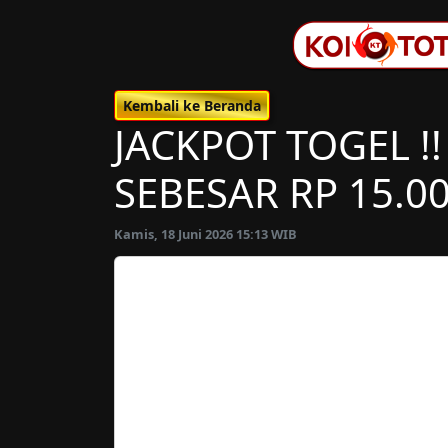
Kembali ke Beranda
JACKPOT TOGEL !
SEBESAR RP 15.00
Kamis, 18 Juni 2026 15:13 WIB