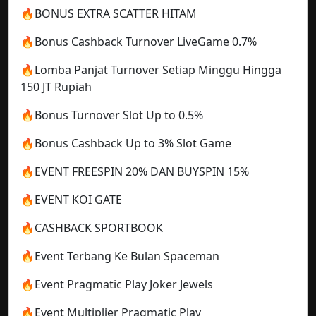
🔥BONUS EXTRA SCATTER HITAM
🔥Bonus Cashback Turnover LiveGame 0.7%
🔥Lomba Panjat Turnover Setiap Minggu Hingga
150 JT Rupiah
🔥Bonus Turnover Slot Up to 0.5%
🔥Bonus Cashback Up to 3% Slot Game
🔥EVENT FREESPIN 20% DAN BUYSPIN 15%
🔥EVENT KOI GATE
🔥
CASHBACK SPORTBOOK
🔥Event Terbang Ke Bulan Spaceman
🔥Event Pragmatic Play Joker Jewels
🔥Event Multiplier Pragmatic Play