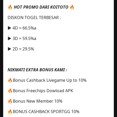
🔥
HOT PROMO DARI KOITOTO
🔥
DISKON TOGEL TERBESAR :
▶️ 4D = 66.5%a
▶️ 3D = 59.5%a
▶️ 2D = 29.5%
NIKMATI EXTRA BONUS KAMI :
🔥Bonus Cashback Livegame Up to 10%
🔥Bonus Freechips Dowload APK
🔥Bonus New Member 10%
🔥BONUS CASHBACK SPORTGG 10%