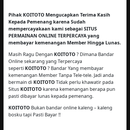
Pihak KOITOTO Mengucapkan Terima Kasih
Kepada Pemenang karena Sudah
mempercayakaan kami sebagai SITUS
PERMAINAN ONLINE TERPERCAYA yang
membayar kemenangan Member Hingga Lunas.
Masih Ragu Dengan
KOITOTO
? Dimana Bandar
Online sekarang yang Terpercaya
seperti
KOITOTO
? Bandar Yang membayar
kemenangan Member Tanpa Tele-tele. Jadi anda
bermain di
KOITOTO
Tidak perlu khawatir pada
Situs
KOITOTO
karena kemenangan berapa pun
pasti dibayar lunas kepada pemenang.
KOITOTO
Bukan bandar online kaleng – kaleng
bosku tapi Pasti Bayar !!