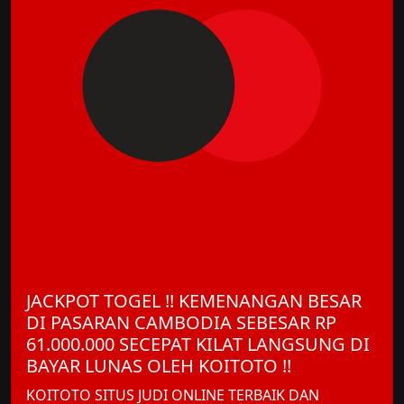
JACKPOT TOGEL !! KEMENANGAN BESAR
DI PASARAN CAMBODIA SEBESAR RP
61.000.000 SECEPAT KILAT LANGSUNG DI
BAYAR LUNAS OLEH KOITOTO !!
KOITOTO SITUS JUDI ONLINE TERBAIK DAN