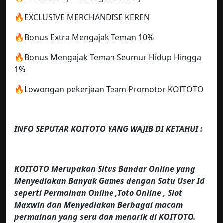
🔥EXCLUSIVE MERCHANDISE KEREN
🔥Bonus Extra Mengajak Teman 10%
🔥Bonus Mengajak Teman Seumur Hidup Hingga
1%
🔥Lowongan pekerjaan Team Promotor KOITOTO
INFO SEPUTAR KOITOTO YANG WAJIB DI KETAHUI :
KOITOTO Merupakan Situs Bandar Online yang
Menyediakan Banyak Games dengan Satu User Id
seperti Permainan Online ,Toto Online , Slot
Maxwin dan Menyediakan Berbagai macam
permainan yang seru dan menarik di KOITOTO.