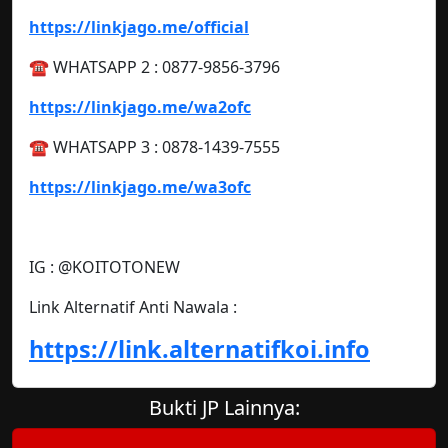
https://linkjago.me/official
☎️ WHATSAPP 2 : 0877-9856-3796
https://linkjago.me/wa2ofc
☎️ WHATSAPP 3 : 0878-1439-7555
https://linkjago.me/wa3ofc
IG : @KOITOTONEW
Link Alternatif Anti Nawala :
https://link.alternatifkoi.info
Bukti JP Lainnya: