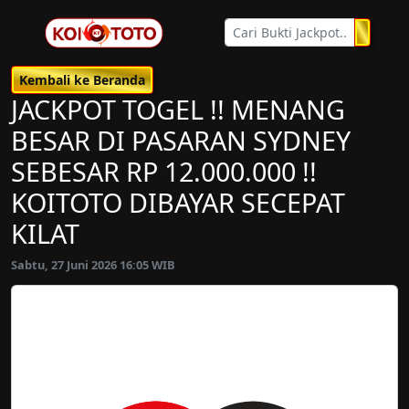
Kembali ke Beranda
JACKPOT TOGEL !! MENANG
BESAR DI PASARAN SYDNEY
SEBESAR RP 12.000.000 !!
KOITOTO DIBAYAR SECEPAT
KILAT
Sabtu, 27 Juni 2026 16:05 WIB