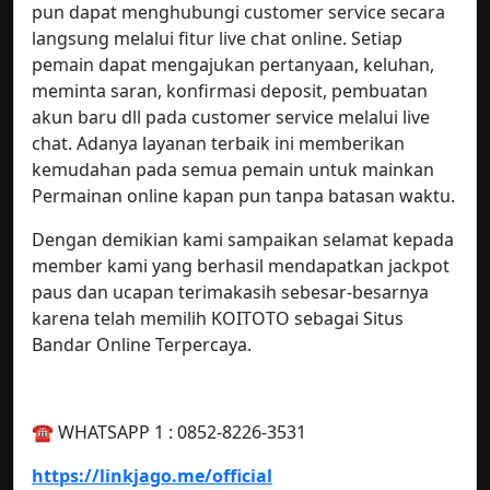
pun dapat menghubungi customer service secara
langsung melalui fitur live chat online. Setiap
pemain dapat mengajukan pertanyaan, keluhan,
meminta saran, konfirmasi deposit, pembuatan
akun baru dll pada customer service melalui live
chat. Adanya layanan terbaik ini memberikan
kemudahan pada semua pemain untuk mainkan
Permainan online kapan pun tanpa batasan waktu.
Dengan demikian kami sampaikan selamat kepada
member kami yang berhasil mendapatkan jackpot
paus dan ucapan terimakasih sebesar-besarnya
karena telah memilih KOITOTO sebagai Situs
Bandar Online Terpercaya.
☎️ WHATSAPP 1 : 0852-8226-3531
https://linkjago.me/official