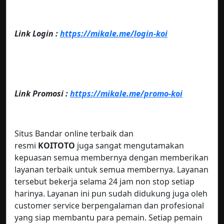
Link Login :
https://mikale.me/login-koi
Link Promosi :
https://mikale.me/promo-koi
Situs Bandar online terbaik dan
resmi
KOITOTO
juga sangat mengutamakan
kepuasan semua membernya dengan memberikan
layanan terbaik untuk semua membernya. Layanan
tersebut bekerja selama 24 jam non stop setiap
harinya. Layanan ini pun sudah didukung juga oleh
customer service berpengalaman dan profesional
yang siap membantu para pemain. Setiap pemain