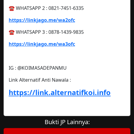
☎️ WHATSAPP 2 : 0821-7451-6335
https://linkjago.me/wa2ofc
☎️ WHATSAPP 3 : 0878-1439-9835
https://linkjago.me/wa3ofc
IG : @KOIMASADEPANMU
Link Alternatif Anti Nawala :
https://link.alternatifkoi.info
Bukti JP Lainnya: