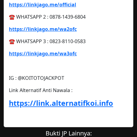
https://linkjago.me/official
☎️ WHATSAPP 2 : 0878-1439-6804
https://linkjago.me/wa2ofc
☎️ WHATSAPP 3 : 0823-8110-0583
https://linkjago.me/wa3ofc
IG : @KOITOTOJACKPOT
Link Alternatif Anti Nawala :
https://link.alternatifkoi.info
Bukti JP Lainnya: