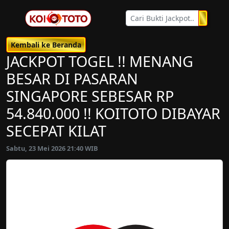
Kembali ke Beranda
JACKPOT TOGEL !! MENANG
BESAR DI PASARAN
SINGAPORE SEBESAR RP
54.840.000 !! KOITOTO DIBAYAR
SECEPAT KILAT
Sabtu, 23 Mei 2026 21:40 WIB