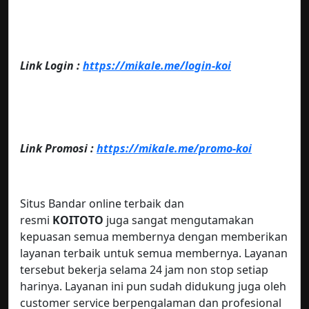
Link Login :
https://mikale.me/login-koi
Link Promosi :
https://mikale.me/promo-koi
Situs Bandar online terbaik dan
resmi
KOITOTO
juga sangat mengutamakan
kepuasan semua membernya dengan memberikan
layanan terbaik untuk semua membernya. Layanan
tersebut bekerja selama 24 jam non stop setiap
harinya. Layanan ini pun sudah didukung juga oleh
customer service berpengalaman dan profesional