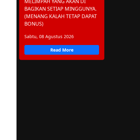
MELIMPAH YANG AKAN DI
BAGIKAN SETIAP MINGGUNYA.
(MENANG KALAH TETAP DAPAT
BONUS)
Sabtu, 08 Agustus 2026
Read More