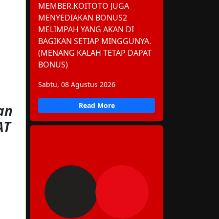
MEMBER.KOITOTO JUGA
MENYEDIAKAN BONUS2
MELIMPAH YANG AKAN DI
BAGIKAN SETIAP MINGGUNYA.
(MENANG KALAH TETAP DAPAT
BONUS)
Sabtu, 08 Agustus 2026
Read More
an
AT