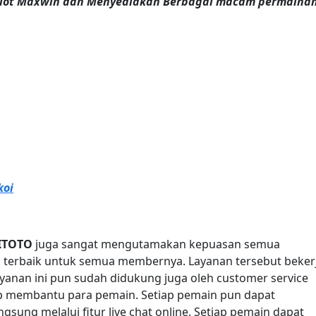
 , Slot Maxwin dan Menyediakan Berbagai macam permaina
koi
ITOTO
juga sangat mengutamakan kepuasan semua
erbaik untuk semua membernya. Layanan tersebut beker
ayanan ini pun sudah didukung juga oleh customer service
p membantu para pemain. Setiap pemain pun dapat
sung melalui fitur live chat online. Setiap pemain dapat