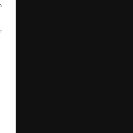
a
t
r