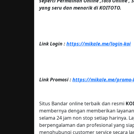
seperti Permainan Online ,Toto Online
yang seru dan menarik di KOITOTO.
Link Login :
https://mikale.me/login-koi
Link Promosi :
https://mikale.me/promo-
Situs Bandar online terbaik dan resmi
KO
membernya dengan memberikan layanan t
selama 24 jam non stop setiap harinya. L
berpengalaman dan profesional yang sia
menghubungi customer service secara lang