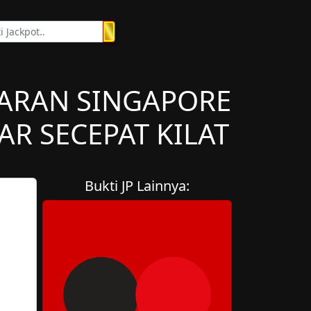
SARAN SINGAPORE
YAR SECEPAT KILAT
Bukti JP Lainnya: