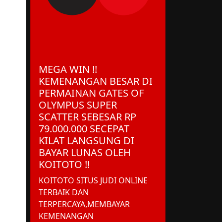
MEGA WIN !!
KEMENANGAN BESAR DI
PERMAINAN GATES OF
OLYMPUS SUPER
SCATTER SEBESAR RP
79.000.000 SECEPAT
KILAT LANGSUNG DI
BAYAR LUNAS OLEH
KOITOTO !!
KOITOTO SITUS JUDI ONLINE
TERBAIK DAN
TERPERCAYA,MEMBAYAR
KEMENANGAN