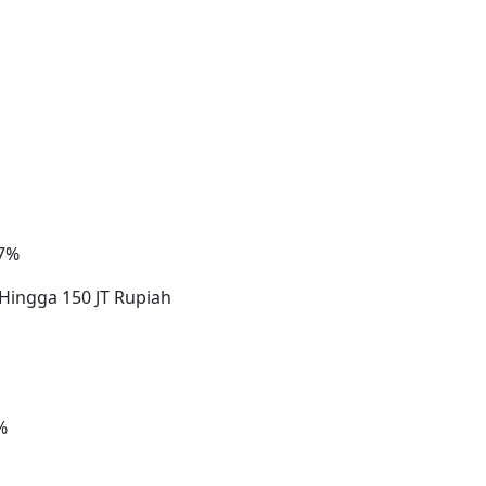
.7%
Hingga 150 JT Rupiah
%