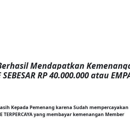
 Berhasil Mendapatkan Kemenang
SEBESAR RP 40.000.000 atau EMP
Kasih Kepada Pemenang karena Sudah mempercayakan
NE TERPERCAYA yang membayar kemenangan Member