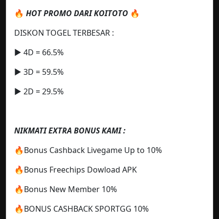
🔥
HOT PROMO DARI KOITOTO
🔥
DISKON TOGEL TERBESAR :
▶️ 4D = 66.5%
▶️ 3D = 59.5%
▶️ 2D = 29.5%
NIKMATI EXTRA BONUS KAMI :
🔥Bonus Cashback Livegame Up to 10%
🔥Bonus Freechips Dowload APK
🔥Bonus New Member 10%
🔥BONUS CASHBACK SPORTGG 10%