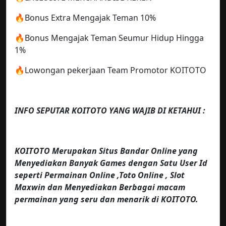
🔥Bonus Extra Mengajak Teman 10%
🔥Bonus Mengajak Teman Seumur Hidup Hingga
1%
🔥Lowongan pekerjaan Team Promotor KOITOTO
INFO SEPUTAR KOITOTO YANG WAJIB DI KETAHUI :
KOITOTO Merupakan Situs Bandar Online yang
Menyediakan Banyak Games dengan Satu User Id
seperti Permainan Online ,Toto Online , Slot
Maxwin dan Menyediakan Berbagai macam
permainan yang seru dan menarik di KOITOTO.