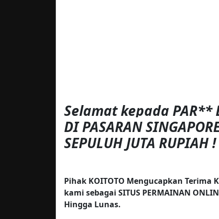
Selamat kepada PAR**
DI PASARAN SINGAPORE 
SEPULUH JUTA RUPIAH !
Pihak KOITOTO Mengucapkan Terima 
kami sebagai SITUS PERMAINAN ONLI
Hingga Lunas.