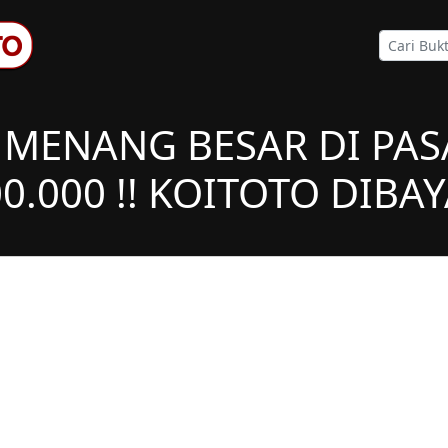
!! MENANG BESAR DI PA
0.000 !! KOITOTO DIBA