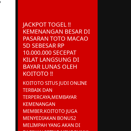
?
JACKPOT TOGEL !!
KEMENANGAN BESAR DI
PASARAN TOTO MACAO
5D SEBESAR RP
10.000.000 SECEPAT
KILAT LANGSUNG DI
BAYAR LUNAS OLEH
KOITOTO !!
KOITOTO SITUS JUDI ONLINE
TERBAIK DAN
TERPERCAYA,MEMBAYAR
KEMENANGAN
MEMBER.KOITOTO JUGA
MENYEDIAKAN BONUS2
MELIMPAH YANG AKAN DI