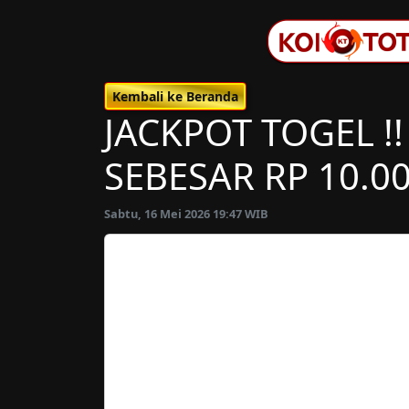
Kembali ke Beranda
JACKPOT TOGEL 
SEBESAR RP 10.00
Sabtu, 16 Mei 2026 19:47 WIB