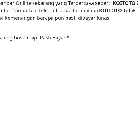
andar Online sekarang yang Terpercaya seperti
KOITOTO
r Tanpa Tele-tele. Jadi anda bermain di
KOITOTO
Tidak
a kemenangan berapa pun pasti dibayar lunas
leng bosku tapi Pasti Bayar !!