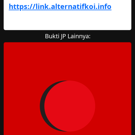
https://link.alternatifkoi.info
Bukti JP Lainnya: