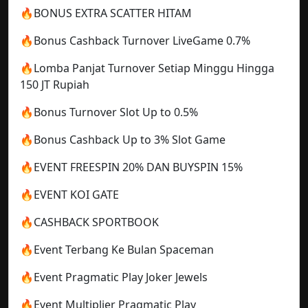
🔥BONUS EXTRA SCATTER HITAM
🔥Bonus Cashback Turnover LiveGame 0.7%
🔥Lomba Panjat Turnover Setiap Minggu Hingga
150 JT Rupiah
🔥Bonus Turnover Slot Up to 0.5%
🔥Bonus Cashback Up to 3% Slot Game
🔥EVENT FREESPIN 20% DAN BUYSPIN 15%
🔥EVENT KOI GATE
🔥
CASHBACK SPORTBOOK
🔥Event Terbang Ke Bulan Spaceman
🔥Event Pragmatic Play Joker Jewels
🔥Event Multiplier Pragmatic Play