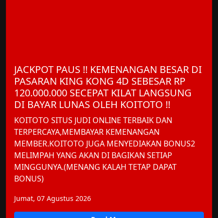
JACKPOT PAUS !! KEMENANGAN BESAR DI
PASARAN KING KONG 4D SEBESAR RP
120.000.000 SECEPAT KILAT LANGSUNG
DI BAYAR LUNAS OLEH KOITOTO !!
KOITOTO SITUS JUDI ONLINE TERBAIK DAN
TERPERCAYA,MEMBAYAR KEMENANGAN
MEMBER.KOITOTO JUGA MENYEDIAKAN BONUS2
MELIMPAH YANG AKAN DI BAGIKAN SETIAP
MINGGUNYA.(MENANG KALAH TETAP DAPAT
BONUS)
Jumat, 07 Agustus 2026