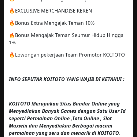
🔥EXCLUSIVE MERCHANDISE KEREN
🔥Bonus Extra Mengajak Teman 10%
🔥Bonus Mengajak Teman Seumur Hidup Hingga
1%
🔥Lowongan pekerjaan Team Promotor KOITOTO
INFO SEPUTAR KOITOTO YANG WAJIB DI KETAHUI :
KOITOTO Merupakan Situs Bandar Online yang
Menyediakan Banyak Games dengan Satu User Id
seperti Permainan Online ,Toto Online , Slot
Maxwin dan Menyediakan Berbagai macam
permainan yang seru dan menarik di KOITOTO.