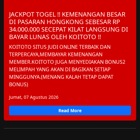
JACKPOT TOGEL !! KEMENANGAN BESAR
DI PASARAN HONGKONG SEBESAR RP
34.000.000 SECEPAT KILAT LANGSUNG DI
BAYAR LUNAS OLEH KOITOTO !!
KOITOTO SITUS JUDI ONLINE TERBAIK DAN
TERPERCAYA,MEMBAYAR KEMENANGAN
MEMBER.KOITOTO JUGA MENYEDIAKAN BONUS2
MELIMPAH YANG AKAN DI BAGIKAN SETIAP
MINGGUNYA.(MENANG KALAH TETAP DAPAT
BONUS)
Jumat, 07 Agustus 2026
Read More