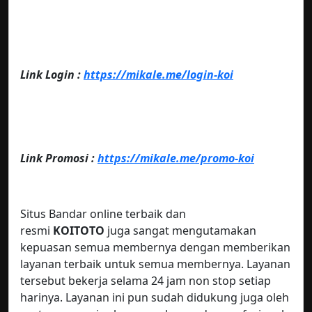
Link Login :
https://mikale.me/login-koi
Link Promosi :
https://mikale.me/promo-koi
Situs Bandar online terbaik dan
resmi
KOITOTO
juga sangat mengutamakan
kepuasan semua membernya dengan memberikan
layanan terbaik untuk semua membernya. Layanan
tersebut bekerja selama 24 jam non stop setiap
harinya. Layanan ini pun sudah didukung juga oleh