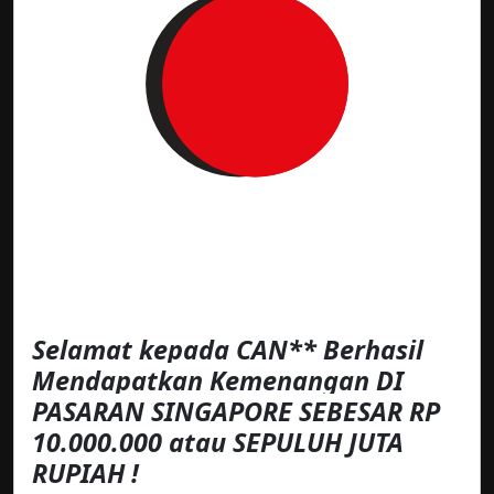
Selamat kepada CAN** Berhasil
Mendapatkan Kemenangan DI
PASARAN SINGAPORE SEBESAR RP
10.000.000 atau SEPULUH JUTA
RUPIAH !