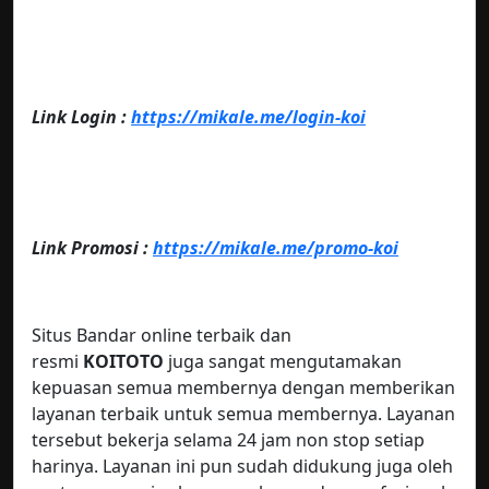
Link Login :
https://mikale.me/login-koi
Link Promosi :
https://mikale.me/promo-koi
Situs Bandar online terbaik dan
resmi
KOITOTO
juga sangat mengutamakan
kepuasan semua membernya dengan memberikan
layanan terbaik untuk semua membernya. Layanan
tersebut bekerja selama 24 jam non stop setiap
harinya. Layanan ini pun sudah didukung juga oleh