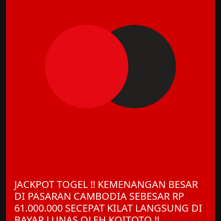
JACKPOT TOGEL !! KEMENANGAN BESAR
DI PASARAN CAMBODIA SEBESAR RP
61.000.000 SECEPAT KILAT LANGSUNG DI
BAYAR LUNAS OLEH KOITOTO !!