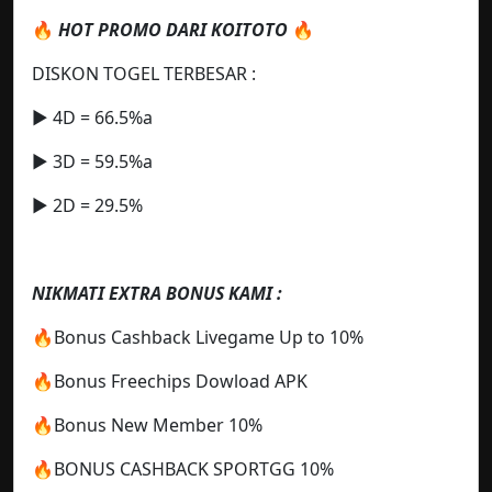
🔥
HOT PROMO DARI KOITOTO
🔥
DISKON TOGEL TERBESAR :
▶️ 4D = 66.5%a
▶️ 3D = 59.5%a
▶️ 2D = 29.5%
NIKMATI EXTRA BONUS KAMI :
🔥Bonus Cashback Livegame Up to 10%
🔥Bonus Freechips Dowload APK
🔥Bonus New Member 10%
🔥BONUS CASHBACK SPORTGG 10%