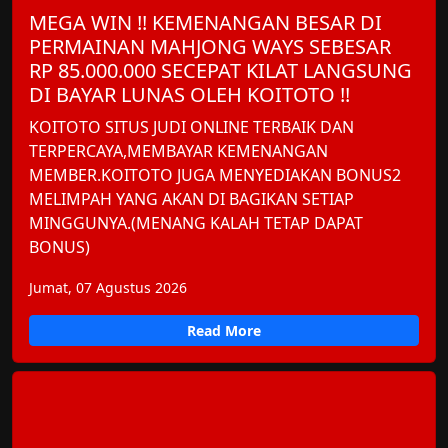
MEGA WIN !! KEMENANGAN BESAR DI
PERMAINAN MAHJONG WAYS SEBESAR
RP 85.000.000 SECEPAT KILAT LANGSUNG
DI BAYAR LUNAS OLEH KOITOTO !!
KOITOTO SITUS JUDI ONLINE TERBAIK DAN
TERPERCAYA,MEMBAYAR KEMENANGAN
MEMBER.KOITOTO JUGA MENYEDIAKAN BONUS2
MELIMPAH YANG AKAN DI BAGIKAN SETIAP
MINGGUNYA.(MENANG KALAH TETAP DAPAT
BONUS)
Jumat, 07 Agustus 2026
Read More