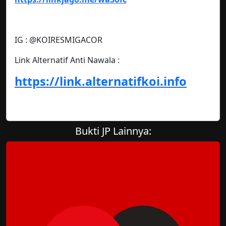
IG : @KOIRESMIGACOR
Link Alternatif Anti Nawala :
https://link.alternatifkoi.info
Bukti JP Lainnya: