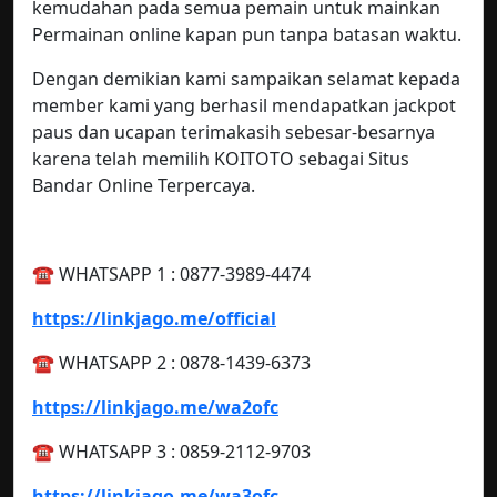
kemudahan pada semua pemain untuk mainkan
Permainan online kapan pun tanpa batasan waktu.
Dengan demikian kami sampaikan selamat kepada
member kami yang berhasil mendapatkan jackpot
paus dan ucapan terimakasih sebesar-besarnya
karena telah memilih KOITOTO sebagai Situs
Bandar Online Terpercaya.
☎️ WHATSAPP 1 : 0877-3989-4474
https://linkjago.me/official
☎️ WHATSAPP 2 : 0878-1439-6373
https://linkjago.me/wa2ofc
☎️ WHATSAPP 3 : 0859-2112-9703
https://linkjago.me/wa3ofc