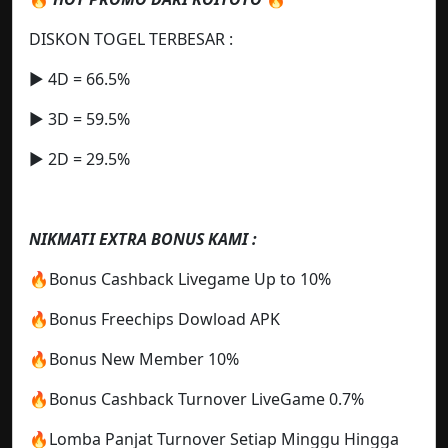
DISKON TOGEL TERBESAR :
▶️ 4D = 66.5%
▶️ 3D = 59.5%
▶️ 2D = 29.5%
NIKMATI EXTRA BONUS KAMI :
🔥Bonus Cashback Livegame Up to 10%
🔥Bonus Freechips Dowload APK
🔥Bonus New Member 10%
🔥Bonus Cashback Turnover LiveGame 0.7%
🔥Lomba Panjat Turnover Setiap Minggu Hingga