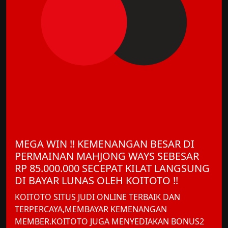
MEGA WIN !! KEMENANGAN BESAR DI
PERMAINAN MAHJONG WAYS SEBESAR
RP 85.000.000 SECEPAT KILAT LANGSUNG
DI BAYAR LUNAS OLEH KOITOTO !!
KOITOTO SITUS JUDI ONLINE TERBAIK DAN
TERPERCAYA,MEMBAYAR KEMENANGAN
MEMBER.KOITOTO JUGA MENYEDIAKAN BONUS2