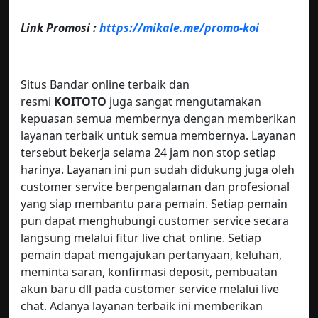
Link Promosi :
https://mikale.me/promo-koi
Situs Bandar online terbaik dan
resmi
KOITOTO
juga sangat mengutamakan
kepuasan semua membernya dengan memberikan
layanan terbaik untuk semua membernya. Layanan
tersebut bekerja selama 24 jam non stop setiap
harinya. Layanan ini pun sudah didukung juga oleh
customer service berpengalaman dan profesional
yang siap membantu para pemain. Setiap pemain
pun dapat menghubungi customer service secara
langsung melalui fitur live chat online. Setiap
pemain dapat mengajukan pertanyaan, keluhan,
meminta saran, konfirmasi deposit, pembuatan
akun baru dll pada customer service melalui live
chat. Adanya layanan terbaik ini memberikan