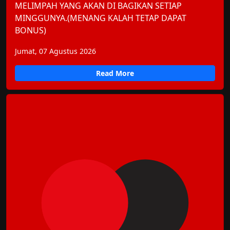
MELIMPAH YANG AKAN DI BAGIKAN SETIAP
MINGGUNYA.(MENANG KALAH TETAP DAPAT
BONUS)
Jumat, 07 Agustus 2026
Read More