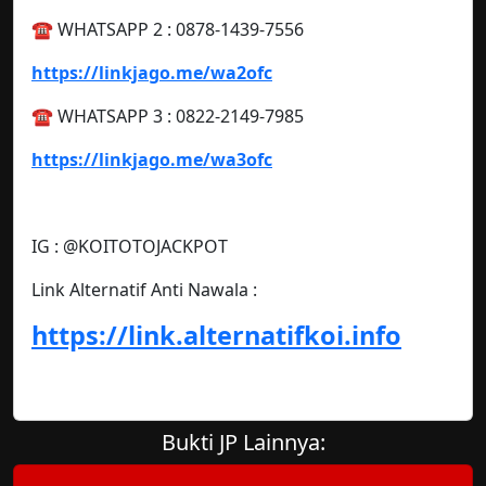
☎️ WHATSAPP 2 : 0878-1439-7556
https://linkjago.me/wa2ofc
☎️ WHATSAPP 3 : 0822-2149-7985
https://linkjago.me/wa3ofc
IG : @KOITOTOJACKPOT
Link Alternatif Anti Nawala :
https://link.alternatifkoi.info
Bukti JP Lainnya: